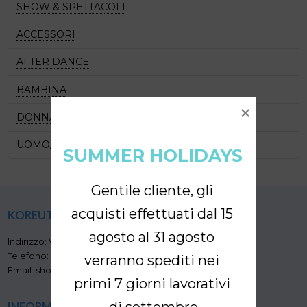
SHOW & SPETTACOLI
ACCESSORI
AFTER DANCE
BAMBINA
DONNA
UOMO/BAMBINO
SUMMER HOLIDAYS
Gentile cliente, gli 
acquisti effettuati dal 15 
KOREUTICA
agosto al 31 agosto 
Indirizzo: Via Andorno, 22 - 10153 TORINO
Telefono: +39.3454279733
verranno spediti nei 
Email: shop@koreutica.com
primi 7 giorni lavorativi 
di settembre
INFORMATIVE