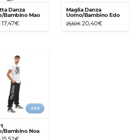
tta Danza
Maglia Danza
/Bambino Mao
Uomo/Bambino Edo
17,47
€
20,40
€
€
25,50
€
o
Questo
to
prodotto
ha
più
i.
varianti.
Le
i
opzioni
no
possono
essere
scelte
nella
a
pagina
-20%
del
to
prodotto
rt
/Bambino Noa
15,52
€
€