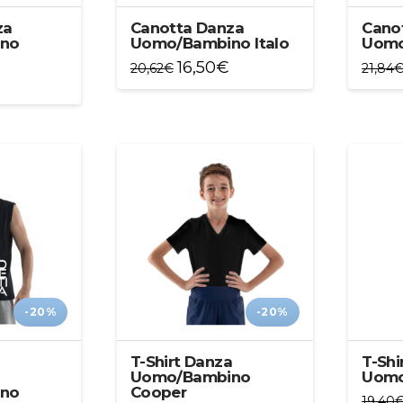
za
Canotta Danza
Cano
no
Uomo/Bambino Italo
Uomo
16,50
€
20,62
€
21,84
Questo
Quest
prodotto
prodot
ha
ha
più
più
varianti.
variant
Le
Le
opzioni
opzion
possono
posso
essere
essere
scelte
scelte
nella
nella
pagina
pagin
-20%
-20%
del
del
prodotto
prodot
a
T-Shirt Danza
T-Shi
Uomo/Bambino
Uomo
no
Cooper
19,40