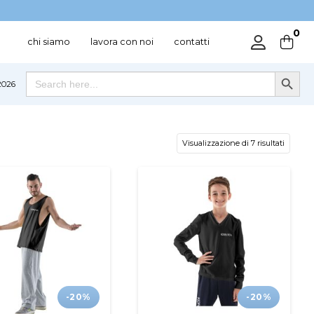
0
chi siamo
lavora con noi
contatti
Search Button
Search
026
for:
Visualizzazione di 7 risultati
-20%
-20%