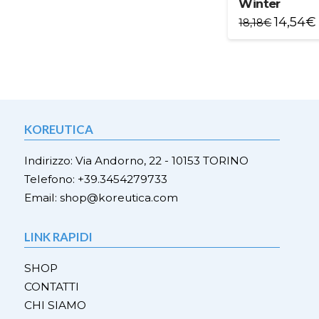
Winter
14,54
€
18,18
€
Questo
prodotto
ha
più
varianti.
Le
KOREUTICA
opzioni
possono
Indirizzo: Via Andorno, 22 - 10153 TORINO
essere
Telefono: +39.3454279733
scelte
Email: shop@koreutica.com
nella
pagina
del
LINK RAPIDI
prodotto
SHOP
CONTATTI
CHI SIAMO