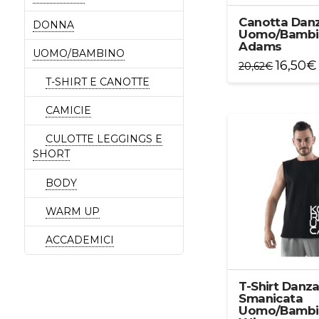
Canotta Dan
DONNA
Uomo/Bambi
Adams
UOMO/BAMBINO
16,50
€
20,62
€
Questo
T-SHIRT E CANOTTE
prodotto
CAMICIE
ha
più
CULOTTE LEGGINGS E
varianti.
SHORT
Le
opzioni
BODY
possono
essere
WARM UP
scelte
ACCADEMICI
nella
pagina
del
T-Shirt Danz
prodotto
Smanicata
Uomo/Bambi