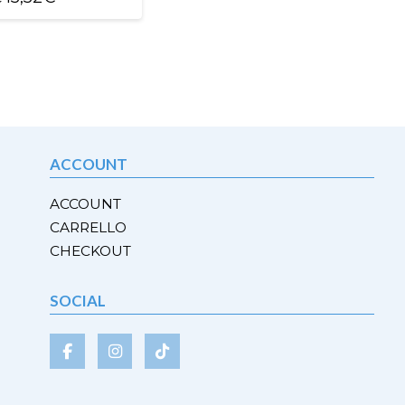
o
to
i.
i
no
ACCOUNT
ACCOUNT
CARRELLO
a
CHECKOUT
to
SOCIAL