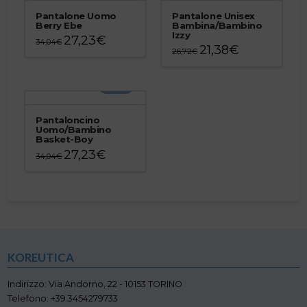
Pantalone Uomo
Pantalone Unisex
Berry Ebe
Bambina/Bambino
Izzy
27,23
€
34,04
€
21,38
€
26,72
€
Questo
Questo
prodotto
prodotto
ha
-20%
ha
più
più
varianti.
varianti.
Le
Pantaloncino
Le
Uomo/Bambino
opzioni
Basket-Boy
opzioni
possono
27,23
€
possono
34,04
€
essere
essere
Questo
scelte
scelte
prodotto
nella
nella
ha
pagina
pagina
più
del
del
varianti.
prodotto
prodotto
Le
opzioni
KOREUTICA
possono
essere
scelte
Indirizzo: Via Andorno, 22 - 10153 TORINO
nella
Telefono: +39.3454279733