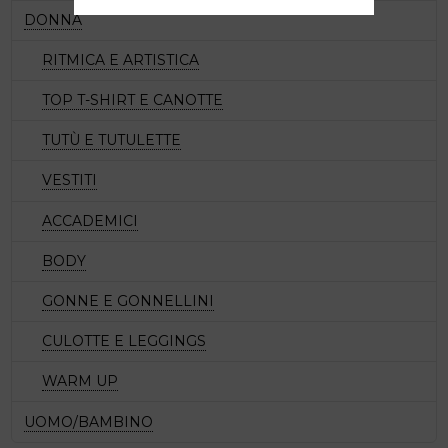
DONNA
RITMICA E ARTISTICA
TOP T-SHIRT E CANOTTE
TUTÙ E TUTULETTE
VESTITI
ACCADEMICI
BODY
GONNE E GONNELLINI
CULOTTE E LEGGINGS
WARM UP
UOMO/BAMBINO