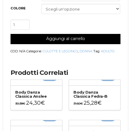
COLORE
Pantajazz
Danza
Moderna
Aggiungi al carrello
Tosca
quantità
COD:
N/A
Categorie:
CULOTTE E LEGGINGS
,
DONNA
Tag:
ADULTO
Prodotti Correlati
-20%
-20%
Body Danza
Body Danza
Classica Anslee
Classica Fedra-B
24,30
€
25,28
€
30,38
€
31,60
€
Questo
Questo
prodotto
prodotto
-20%
-20%
ha
ha
più
più
varianti.
varianti.