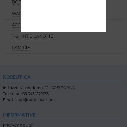
BODY
WARM UP
ACCADEMICI
T-SHIRT E CANOTTE
CAMICIE
KOREUTICA
Indirizzo: Via Andorno, 22 - 10153 TORINO
Telefono: +39.3454279733
Email: shop@koreutica.com
INFORMATIVE
PRIVACY POLICY