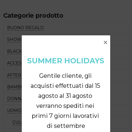
più
varianti.
Categorie prodotto
Le
opzioni
possono
BUONO REGALO
essere
scelte
SHOW & SPETTACOLI
nella
pagina
BLACK WEEKS 2025
del
SUMMER HOLIDAYS
prodotto
ACCESSORI
Gentile cliente, gli 
AFTER DANCE
acquisti effettuati dal 15 
BAMBINA
agosto al 31 agosto 
DONNA
verranno spediti nei 
UOMO/BAMBINO
primi 7 giorni lavorativi 
CULOTTE LEGGINGS E SHORT
di settembre