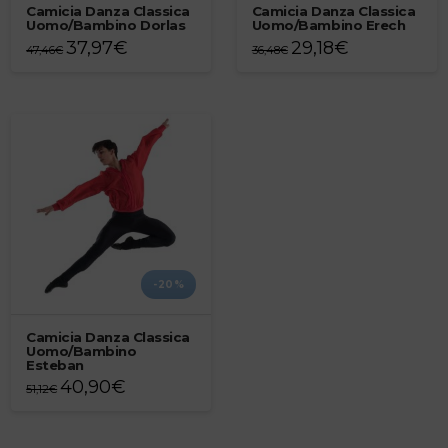
Camicia Danza Classica
Camicia Danza Classica
Uomo/Bambino Dorlas
Uomo/Bambino Erech
37,97
€
29,18
€
47,46
€
36,48
€
Questo
Questo
prodotto
prodotto
ha
ha
più
più
varianti.
varianti.
Le
Le
opzioni
opzioni
possono
possono
essere
essere
scelte
scelte
nella
nella
pagina
pagina
-20%
del
del
prodotto
prodotto
Camicia Danza Classica
Uomo/Bambino
Esteban
40,90
€
51,12
€
Questo
prodotto
ha