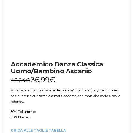
Accademico Danza Classica
Uomo/Bambino Ascanio
36,99
€
46,24
€
Accademico danza classica da uomo e/o bambino in lycra bicolore
con cucitura orizzontale a metà addome, con maniche corte e scollo
rotondo,.
80% Poliammide
20% Elastan
GUIDA ALLE TAGLIE TABELLA