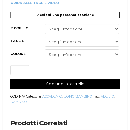
GUIDA ALLE TAGLIE VIDEO
Richiedi una personalizzazione
MODELLO
TAGLIE
COLORE
Accademico
Danza
Classica
Aggiungi al carrello
Uomo/Bambino
Ascanio
quantità
COD:
N/A
Categorie:
ACCADEMICI
,
UOMO/BAMBINO
Tag:
ADULTO
,
BAMBINO
Prodotti Correlati
-5%
-5%