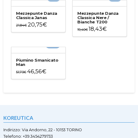
Mezzepunte Danza
Mezzepunte Danza
Classica Janas
Classica Nere /
Bianche T200
20,75
€
21,84
€
18,43
€
19,40
€
Questo
Questo
prodotto
prodotto
ha
-10%
ha
più
più
varianti.
varianti.
Le
Piumino Smanicato
Le
Man
opzioni
opzioni
46,56
€
possono
51,73
€
possono
essere
Questo
essere
scelte
prodotto
scelte
nella
ha
nella
pagina
più
pagina
del
varianti.
del
prodotto
Le
prodotto
opzioni
KOREUTICA
possono
essere
scelte
Indirizzo: Via Andorno, 22 - 10153 TORINO
nella
Telefono: +39.3454279733