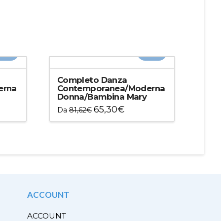
20%
-20%
Completo Danza
erna
Contemporanea/Moderna
Donna/Bambina Mary
65,30
€
Da
81,62
€
Questo
prodotto
ha
più
varianti.
Le
opzioni
ACCOUNT
possono
essere
ACCOUNT
scelte