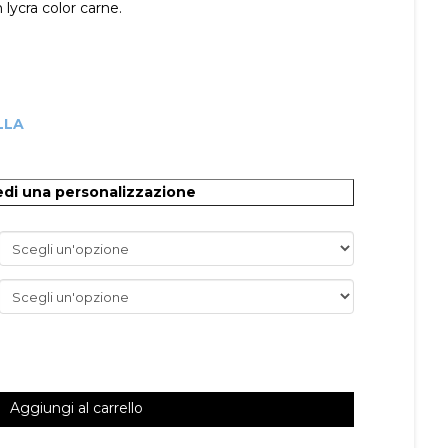
 lycra color carne.
LLA
O
edi una personalizzazione
Aggiungi al carrello