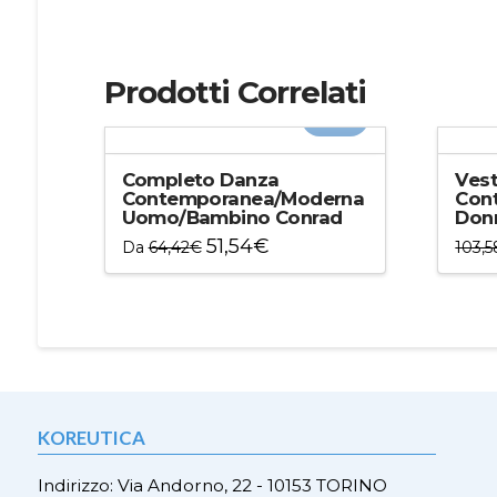
Prodotti Correlati
-20%
Completo Danza
Vest
Contemporanea/Moderna
Con
Uomo/Bambino Conrad
Donn
51,54
€
Da
64,42
€
103,5
Questo
Ques
prodotto
prod
ha
ha
più
più
varianti.
varian
Le
Le
opzioni
opzio
KOREUTICA
possono
poss
essere
esser
Indirizzo: Via Andorno, 22 - 10153 TORINO
scelte
scelt