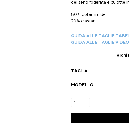
del seno foderata e culotte in
80% poliammide
20% elastan
GUIDA ALLE TAGLIE TABE
GUIDA ALLE TAGLIE VIDE
Richi
TAGLIA
MODELLO
-20%
Accademico
Danza
Contemporanea/Moderna
Donna
Merope