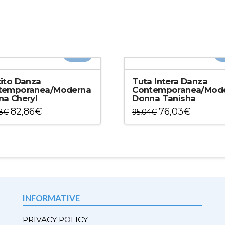
-20%
-
ito Danza
Tuta Intera Danza
temporanea/Moderna
Contemporanea/Mod
a Cheryl
Donna Tanisha
82,86
€
76,03
€
8
€
95,04
€
to
Questo
otto
prodotto
ha
più
ti.
varianti.
Le
ni
opzioni
INFORMATIVE
ono
possono
e
essere
PRIVACY POLICY
e
scelte