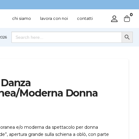
0
chi siamo
lavora con noi
contatti
Search Button
Search
026
for:
 Danza
nea/Moderna Donna
ranea e/o moderna da spettacolo per donna
ude”, apertura grande sulla schiena a oblò, con parte