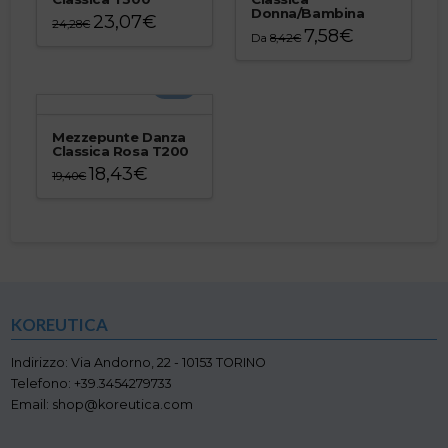
Donna/Bambina
23,07
€
24,28
€
7,58
€
Da
8,42
€
Questo
Questo
prodotto
prodotto
ha
-5%
ha
più
più
varianti.
varianti.
Le
Mezzepunte Danza
Le
Classica Rosa T200
opzioni
opzioni
18,43
€
possono
19,40
€
possono
essere
Questo
essere
scelte
prodotto
scelte
nella
ha
nella
pagina
più
pagina
del
varianti.
del
prodotto
Le
prodotto
opzioni
KOREUTICA
possono
essere
scelte
Indirizzo: Via Andorno, 22 - 10153 TORINO
nella
Telefono: +39.3454279733
pagina
Email: shop@koreutica.com
del
prodotto