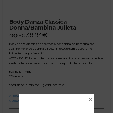
Body Danza Classica
Donna/Bambina Julieta
38,94
€
48,68
€
Body danza classica da spettacolo per donna e/o bambina con
spalline morbide e gonna a ruota in tessuto semitrasparente
brillante (maglia Metallic).
ATTENZIONE: Le parti decorative come applicazioni, passamanerie e
nastri potrebbero variare in base alle disponibilità del fornitore
80% poliammide
20% elastan
Spedizione in minimo 10 giorni lavorativi
GUIDA ALLE TAGLIE TABELLA
GUIDA ALLE TAGLIE VIDEO
Richiedi una personalizzazione