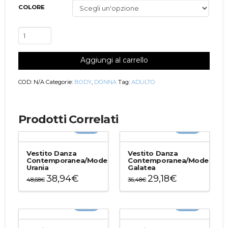
COLORE
Body
Danza
Classica
Aggiungi al carrello
Lucia
quantità
COD:
N/A
Categorie:
BODY
,
DONNA
Tag:
ADULTO
Prodotti Correlati
-20%
-20%
Vestito Danza
Vestito Danza
Contemporanea/Moderna
Contemporanea/Moderna
Urania
Galatea
38,94
€
29,18
€
48,68
€
36,48
€
Questo
Questo
prodotto
prodotto
-20%
-20%
ha
ha
più
più
varianti.
varianti.