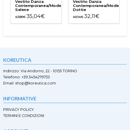
Vestito Danza
Vestito Danza
Le
Le
Contemporanea/Moderna
Contemporanea/Moderna
Selene
Dottie
opzioni
opzioni
35,04
€
32,11
€
possono
possono
43,80
€
40,14
€
essere
essere
Questo
Questo
scelte
scelte
prodotto
prodotto
nella
nella
ha
ha
pagina
pagina
più
più
del
del
varianti.
varianti.
prodotto
prodotto
Le
Le
opzioni
opzioni
KOREUTICA
possono
possono
essere
essere
scelte
scelte
Indirizzo: Via Andorno, 22 - 10153 TORINO
nella
nella
Telefono: +39.3454279733
pagina
pagina
Email: shop@koreutica.com
del
del
prodotto
prodotto
INFORMATIVE
PRIVACY POLICY
TERMINI E CONDIZIONI