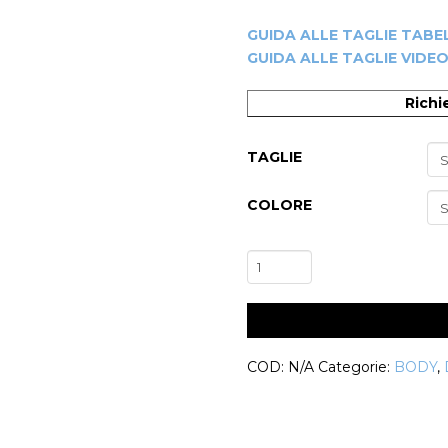
GUIDA ALLE TAGLIE TABE
GUIDA ALLE TAGLIE VIDE
Richi
TAGLIE
COLORE
Body
Danza
Classica
-20%
Morena
CT
COD:
N/A
Categorie:
BODY
,
quantità