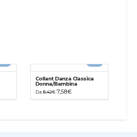
-5%
-10%
Collant Danza Classica
Donna/Bambina
7,58
€
Da
8,42
€
Questo
prodotto
ha
più
varianti.
Le