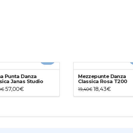
-5%
ma Punta Danza
Mezzepunte Danza
sica Janas Studio
Classica Rosa T200
57,00
€
18,43
€
0
€
19,40
€
to
Questo
otto
prodotto
ha
più
ti.
varianti.
Le