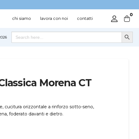
0
chi siamo
lavora con noi
contatti
Search Button
Search
026
for:
Classica Morena CT
, cucitura orizzontale a rinforzo sotto-seno,
ena, foderato davanti e dietro.