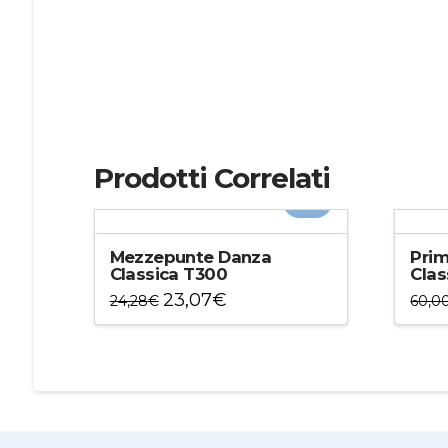
Prodotti Correlati
-5%
Mezzepunte Danza
Pri
Classica T300
Clas
23,07
€
24,28
€
60,0
Questo
Ques
prodotto
prod
ha
ha
più
più
varianti.
varian
Le
Le