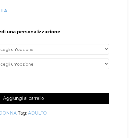
LLA
O
edi una personalizzazione
Aggiungi al carrello
DONNA
Tag:
ADULTO