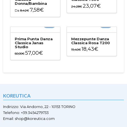
Donna/Bambina
23,07
€
24,28
€
7,58
€
Da
8,42
€
Questo
Questo
prodotto
prodotto
ha
-5%
-5%
ha
più
più
varianti.
varianti.
Le
Prima Punta Danza
Mezzepunte Danza
Le
Classica Janas
Classica Rosa T200
opzioni
Studio
opzioni
18,43
€
possono
19,40
€
57,00
€
possono
60,00
€
essere
Questo
essere
Questo
scelte
prodotto
scelte
prodotto
nella
ha
nella
ha
pagina
più
pagina
più
del
varianti.
del
varianti.
prodotto
Le
prodotto
Le
opzioni
opzioni
possono
KOREUTICA
possono
essere
essere
scelte
scelte
Indirizzo: Via Andorno, 22 - 10153 TORINO
nella
nella
Telefono: +39.3454279733
pagina
pagina
Email: shop@koreutica.com
del
del
prodotto