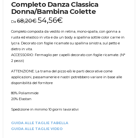
Completo Danza Classica
Donna/Bambina Colette
54,56
€
68,20
€
Da
Completo composta da vestito in retina, mono-spalla, con gonna a
ruota ed elastico in vita e da un body a spallina sottile color carne in
lycra. Decorato con foglie ricamate su spallina sinistra, sul petto e
dietro in vita.
ACCESSORIO: Fermaglio per capelli decorato con foglie ricamate. (N°
2 pezzi)
ATTENZIONE: La trama del pizzo e/o le parti decorative come
applicazioni, passamanerie e nastri potrebbero variare in base alle
disponibilità del fornitore
80% Poliammide
20% Elastan
Spedizione in minimo 10 giorni lavorativi
GUIDA ALLE TAGLIE TABELLA
GUIDA ALLE TAGLIE VIDEO