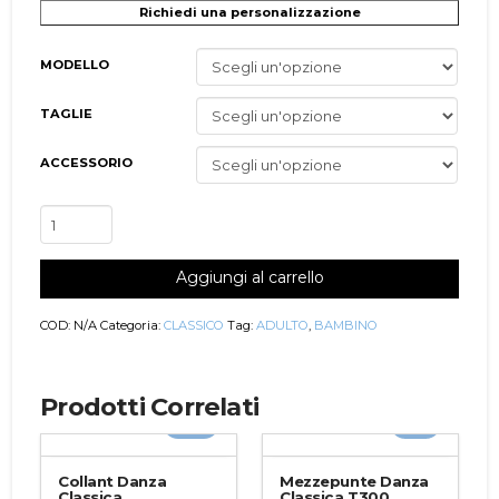
Richiedi una personalizzazione
MODELLO
TAGLIE
ACCESSORIO
Completo
Danza
Classica
Aggiungi al carrello
Donna/Bambina
Colette
quantità
COD:
N/A
Categoria:
CLASSICO
Tag:
ADULTO
,
BAMBINO
Prodotti Correlati
-10%
-5%
Collant Danza
Mezzepunte Danza
Classica
Classica T300