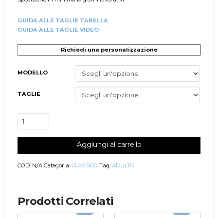
GUIDA ALLE TAGLIE TABELLA
GUIDA ALLE TAGLIE VIDEO
Richiedi una personalizzazione
MODELLO
TAGLIE
Completo
Danza
Classica
Aggiungi al carrello
Donna
Jaliette
quantità
COD:
N/A
Categoria:
CLASSICO
Tag:
ADULTO
Prodotti Correlati
-5%
-5%