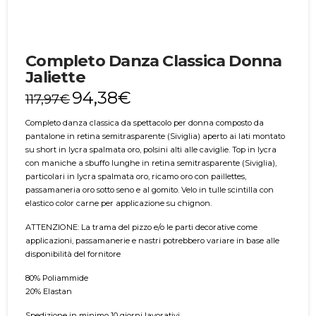
Completo Danza Classica Donna
Jaliette
94,38
€
117,97
€
Completo danza classica da spettacolo per donna composto da
pantalone in retina semitrasparente (Siviglia) aperto ai lati montato
su short in lycra spalmata oro, polsini alti alle caviglie. Top in lycra
con maniche a sbuffo lunghe in retina semitrasparente (Siviglia),
particolari in lycra spalmata oro, ricamo oro con paillettes,
passamaneria oro sotto seno e al gomito. Velo in tulle scintilla con
elastico color carne per applicazione su chignon.
ATTENZIONE: La trama del pizzo e/o le parti decorative come
applicazioni, passamanerie e nastri potrebbero variare in base alle
disponibilità del fornitore
80% Poliammide
20% Elastan
Spedizione in minimo 10 giorni lavorativi