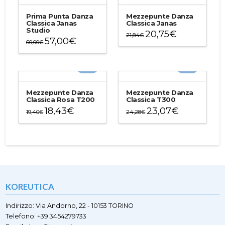
Prima Punta Danza
Mezzepunte Danza
Classica Janas
Classica Janas
Studio
20,75
€
21,84
€
57,00
€
60,00
€
Questo
Questo
prodotto
prodotto
ha
-5%
-5%
ha
più
più
varianti.
varianti.
Le
Mezzepunte Danza
Mezzepunte Danza
Le
Classica Rosa T200
Classica T300
opzioni
opzioni
18,43
€
23,07
€
possono
19,40
€
24,28
€
possono
essere
Questo
Questo
essere
scelte
prodotto
prodotto
scelte
nella
ha
ha
nella
pagina
più
più
pagina
del
varianti.
varianti.
del
prodotto
Le
Le
prodotto
opzioni
opzioni
KOREUTICA
possono
possono
essere
essere
scelte
scelte
Indirizzo: Via Andorno, 22 - 10153 TORINO
nella
nella
Telefono: +39.3454279733
pagina
pagina