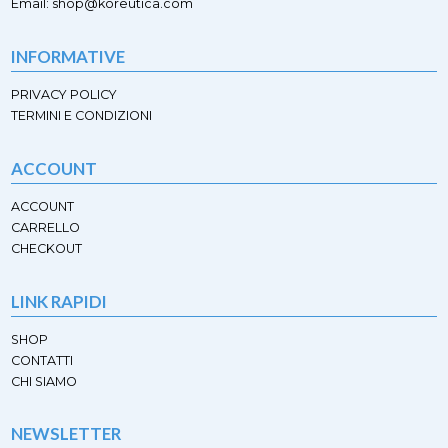
Email: shop@koreutica.com
del
del
prodotto
prodotto
INFORMATIVE
PRIVACY POLICY
TERMINI E CONDIZIONI
ACCOUNT
ACCOUNT
CARRELLO
CHECKOUT
LINK RAPIDI
SHOP
CONTATTI
CHI SIAMO
NEWSLETTER