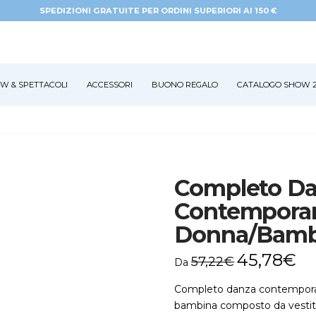
SPEDIZIONI GRATUITE PER ORDINI SUPERIORI AI 150 €
W & SPETTACOLI
ACCESSORI
BUONO REGALO
CATALOGO SHOW 2
Completo D
Contempora
Donna/Bambi
45,78
€
57,22
€
Da
Completo danza contempora
bambina composto da vestito 