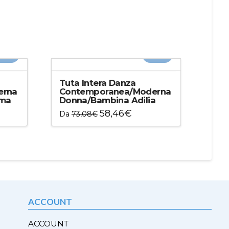
20%
-20%
Tuta Intera Danza
erna
Contemporanea/Moderna
ima
Donna/Bambina Adilia
58,46
€
Da
73,08
€
Questo
prodotto
ha
più
varianti.
Le
opzioni
ACCOUNT
possono
essere
ACCOUNT
scelte