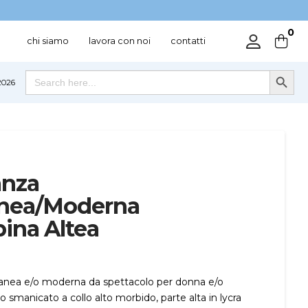
0
chi siamo
lavora con noi
contatti
Search Button
Search
026
for:
anza
nea/Moderna
na Altea
nea e/o moderna da spettacolo per donna e/o
smanicato a collo alto morbido, parte alta in lycra