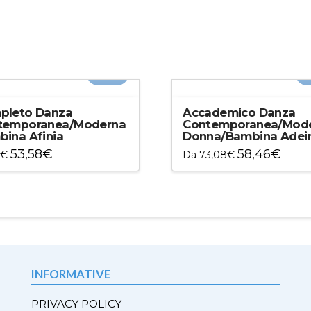
-20%
-
pleto Danza
Accademico Danza
temporanea/Moderna
Contemporanea/Mod
ina Afinia
Donna/Bambina Ade
53,58
€
58,46
€
8
€
Da
73,08
€
to
Questo
otto
prodotto
ha
più
ti.
varianti.
Le
ni
opzioni
INFORMATIVE
ono
possono
e
essere
PRIVACY POLICY
e
scelte