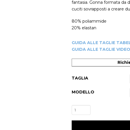
fantasia. Gonna formata da d
cuciti sovrapposti a creare due
80% poliammide
20% elastan
GUIDA ALLE TAGLIE TABE
GUIDA ALLE TAGLIE VIDE
Richi
TAGLIA
MODELLO
-20%
Completo
Danza
Contemporanea/Moderna
Donna/Bambina