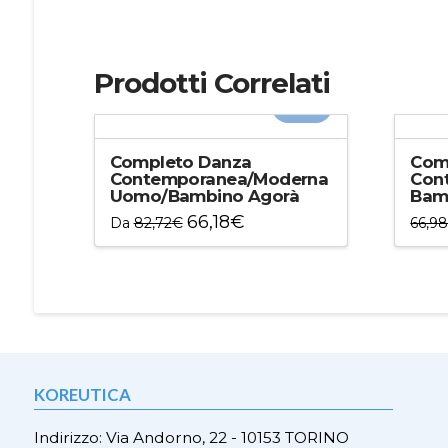
Prodotti Correlati
-20%
Completo Danza
Com
Contemporanea/Moderna
Con
Uomo/Bambino Agorà
Bamb
66,18
€
Da
82,72
€
66,9
Questo
Ques
prodotto
prod
ha
ha
più
più
varianti.
varian
Le
Le
opzioni
opzio
KOREUTICA
possono
poss
essere
esser
Indirizzo: Via Andorno, 22 - 10153 TORINO
scelte
scelt