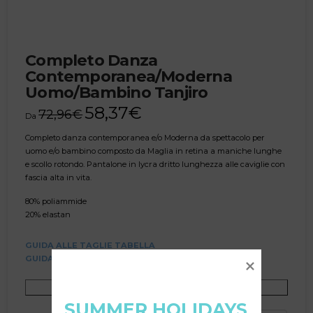
Completo Danza
Contemporanea/Moderna
Uomo/Bambino Tanjiro
58,37
€
72,96
€
Da
Completo danza contemporanea e/o Moderna da spettacolo per
uomo e/o bambino composto da Maglia in retina a maniche lunghe
e scollo rotondo. Pantalone in lycra dritto lunghezza alle caviglie con
fascia alta in vita.
80% poliammide
20% elastan
GUIDA ALLE TAGLIE TABELLA
GUIDA ALLE TAGLIE VIDEO
Richiedi una personalizzazione
SUMMER HOLIDAYS