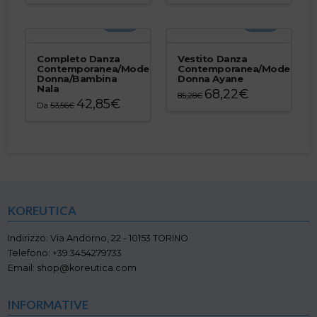
prodotto
prodotto
-20%
-20%
ha
ha
più
più
varianti.
varianti.
Completo Danza
Vestito Danza
Le
Le
Contemporanea/Moderna
Contemporanea/Moderna
Donna/Bambina
Donna Ayane
opzioni
opzioni
Nala
68,22
€
possono
possono
85,28
€
42,85
€
Da
53,56
€
essere
essere
Questo
Questo
scelte
scelte
prodotto
prodotto
nella
nella
ha
ha
pagina
pagina
più
più
del
del
varianti.
varianti.
prodotto
prodotto
Le
Le
opzioni
opzioni
possono
KOREUTICA
possono
essere
essere
scelte
scelte
Indirizzo: Via Andorno, 22 - 10153 TORINO
nella
nella
Telefono: +39.3454279733
pagina
pagina
Email: shop@koreutica.com
del
del
prodotto
prodotto
INFORMATIVE