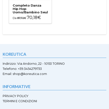
varianti.
varianti.
Completo Danza
Le
Le
Hip Hop
Uomo/Bambino Seul
opzioni
opzioni
70,18
€
possono
possono
Da
87,72
€
essere
essere
Questo
scelte
scelte
prodotto
nella
nella
ha
pagina
pagina
più
del
del
varianti.
prodotto
prodotto
Le
opzioni
KOREUTICA
possono
essere
scelte
Indirizzo: Via Andorno, 22 - 10153 TORINO
nella
Telefono: +39.3454279733
pagina
Email: shop@koreutica.com
del
prodotto
INFORMATIVE
PRIVACY POLICY
TERMINI E CONDIZIONI