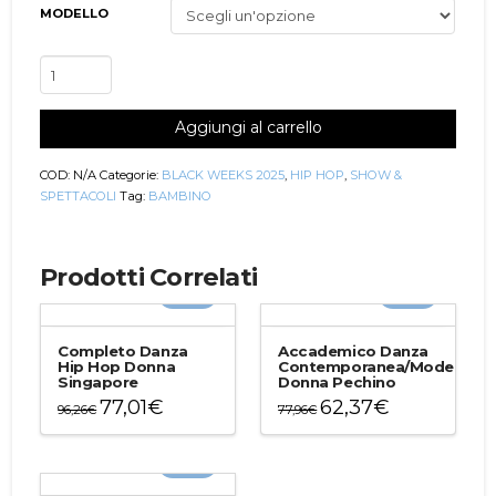
MODELLO
Completo
Danza
Hip
Aggiungi al carrello
Hop
Bambina
Bangkok
COD:
N/A
Categorie:
BLACK WEEKS 2025
,
HIP HOP
,
SHOW &
quantità
SPETTACOLI
Tag:
BAMBINO
Prodotti Correlati
-20%
-20%
Completo Danza
Accademico Danza
Hip Hop Donna
Contemporanea/Moderna
Singapore
Donna Pechino
77,01
€
62,37
€
96,26
€
77,96
€
Questo
Questo
prodotto
prodotto
-20%
ha
ha
più
più