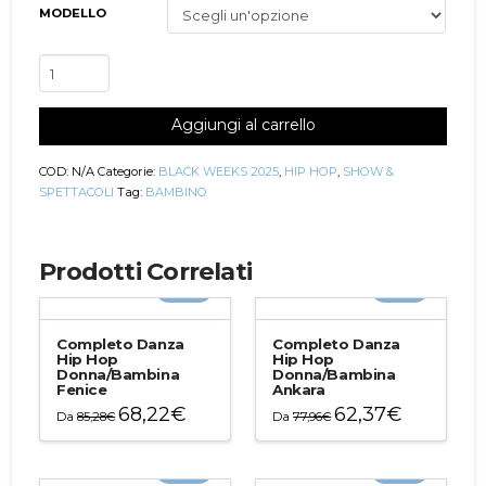
MODELLO
Completo
Danza
Hip
Aggiungi al carrello
Hop
Bambina
Manila
COD:
N/A
Categorie:
BLACK WEEKS 2025
,
HIP HOP
,
SHOW &
quantità
SPETTACOLI
Tag:
BAMBINO
Prodotti Correlati
-20%
-20%
Completo Danza
Completo Danza
Hip Hop
Hip Hop
Donna/Bambina
Donna/Bambina
Fenice
Ankara
68,22
€
62,37
€
Da
85,28
€
Da
77,96
€
Questo
Questo
prodotto
prodotto
-20%
-20%
ha
ha