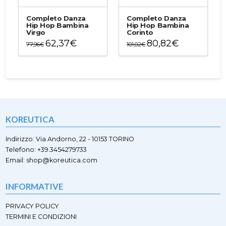
più
più
varianti.
varianti.
Completo Danza
Completo Danza
Le
Le
Hip Hop Bambina
Hip Hop Bambina
Virgo
Corinto
opzioni
opzioni
62,37
€
80,82
€
possono
possono
77,96
€
101,02
€
essere
essere
Questo
Questo
scelte
scelte
prodotto
prodotto
nella
nella
ha
ha
pagina
pagina
più
più
del
del
varianti.
varianti.
prodotto
prodotto
Le
Le
opzioni
opzioni
KOREUTICA
possono
possono
essere
essere
scelte
scelte
Indirizzo: Via Andorno, 22 - 10153 TORINO
nella
nella
Telefono: +39.3454279733
pagina
pagina
Email: shop@koreutica.com
del
del
prodotto
prodotto
INFORMATIVE
PRIVACY POLICY
TERMINI E CONDIZIONI