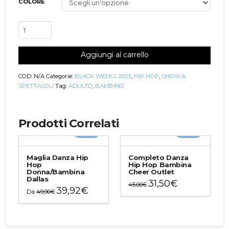
COLORE
Completo
Danza
Hip
Aggiungi al carrello
Hop
Uomo/Bambino
Denver
COD:
N/A
Categorie:
BLACK WEEKS 2025
,
HIP HOP
,
SHOW &
quantità
SPETTACOLI
Tag:
ADULTO
,
BAMBINO
Prodotti Correlati
-20%
-30%
Maglia Danza Hip
Completo Danza
Hop
Hip Hop Bambina
Donna/Bambina
Cheer Outlet
Dallas
31,50
€
45,00
€
39,92
€
Da
49,90
€
Questo
Questo
prodotto
prodotto
ha
ha
più
più