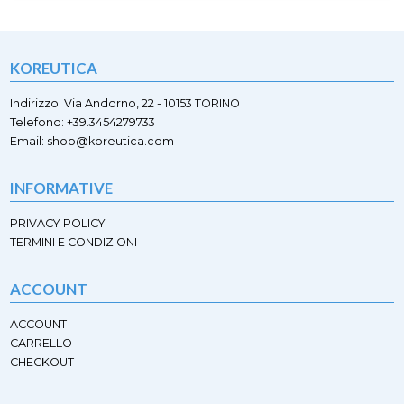
varianti.
varianti.
Le
Le
opzioni
opzioni
possono
KOREUTICA
possono
essere
essere
scelte
scelte
Indirizzo: Via Andorno, 22 - 10153 TORINO
nella
nella
Telefono: +39.3454279733
pagina
pagina
Email: shop@koreutica.com
del
del
prodotto
prodotto
INFORMATIVE
PRIVACY POLICY
TERMINI E CONDIZIONI
ACCOUNT
ACCOUNT
CARRELLO
CHECKOUT