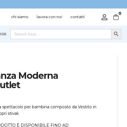
0
chi siamo
lavora con noi
contatti
Search Button
Search
026
for:
anza Moderna
utlet
spettacolo per bambina composto da Vestito in
ri stivali.
DOTTO È DISPONIBILE FINO AD