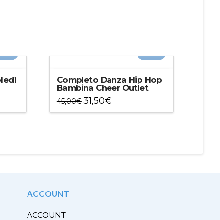
20%
-30%
ledì
Completo Danza Hip Hop
Bambina Cheer Outlet
31,50
€
45,00
€
Questo
prodotto
ha
più
varianti.
Le
opzioni
possono
ACCOUNT
essere
scelte
ACCOUNT