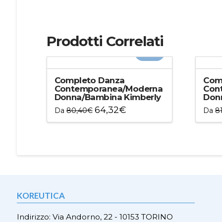
Prodotti Correlati
-20%
Completo Danza
Com
Contemporanea/Moderna
Con
Donna/Bambina Kimberly
Don
64,32
€
Da
80,40
€
Da
8
Questo
Ques
prodotto
prod
ha
ha
più
più
varianti.
varian
Le
Le
opzioni
opzio
KOREUTICA
possono
poss
essere
esser
Indirizzo: Via Andorno, 22 - 10153 TORINO
scelte
scelt