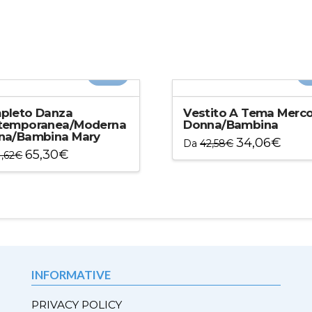
-20%
-
pleto Danza
Vestito A Tema Merco
temporanea/Moderna
Donna/Bambina
na/Bambina Mary
34,06
€
Da
42,58
€
65,30
€
1,62
€
Questo
to
prodotto
otto
ha
più
varianti.
ti.
Le
opzioni
ni
possono
INFORMATIVE
ono
essere
e
scelte
PRIVACY POLICY
e