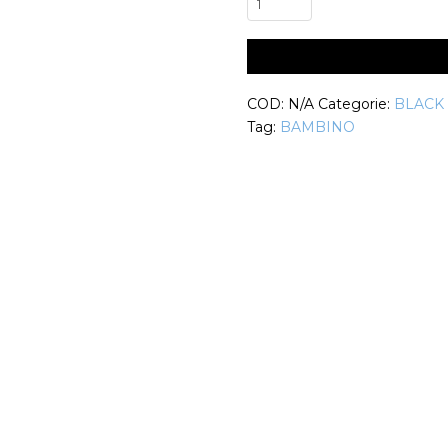
Danza
Moderna
DiscoBaby
Outlet
COD:
N/A
Categorie:
BLACK
quantità
Tag:
BAMBINO