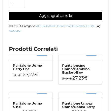
Felpa
Uomo
Sinai
Aggiungi al carrello
quantità
COD:
N/A
Categorie:
AFTER DANCE
,
BLACK WEEKS 2025
,
FELPE
Tag:
ADULTO
Prodotti Correlati
-20%
-20%
Pantalone Uomo
Pantaloncino
Berry Ebe
Uomo/Bambino
Basket-Boy
27,23
€
34,04
€
27,23
€
34,04
€
Questo
Questo
prodotto
prodotto
ha
-20%
-20%
ha
più
più
varianti.
varianti.
Le
Pantalone Uomo
Pantalone Unisex
Le
Sinai
Uomo/Donna Terry
opzioni
opzioni