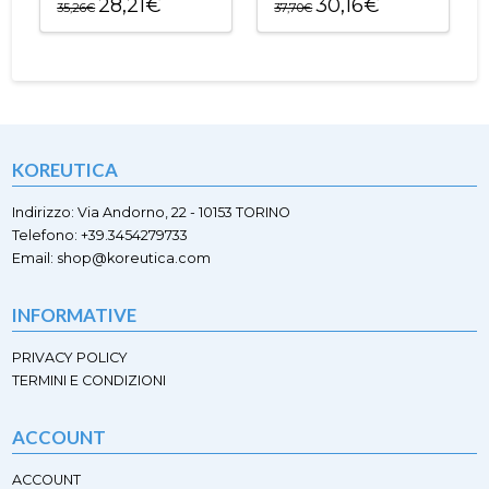
28,21
€
30,16
€
possono
35,26
€
37,70
€
possono
essere
Questo
Questo
essere
scelte
prodotto
prodotto
scelte
nella
ha
ha
nella
pagina
più
più
pagina
del
varianti.
varianti.
del
prodotto
Le
Le
prodotto
opzioni
opzioni
KOREUTICA
possono
possono
essere
essere
scelte
scelte
Indirizzo: Via Andorno, 22 - 10153 TORINO
nella
nella
Telefono: +39.3454279733
pagina
pagina
Email: shop@koreutica.com
del
del
prodotto
prodotto
INFORMATIVE
PRIVACY POLICY
TERMINI E CONDIZIONI
ACCOUNT
ACCOUNT