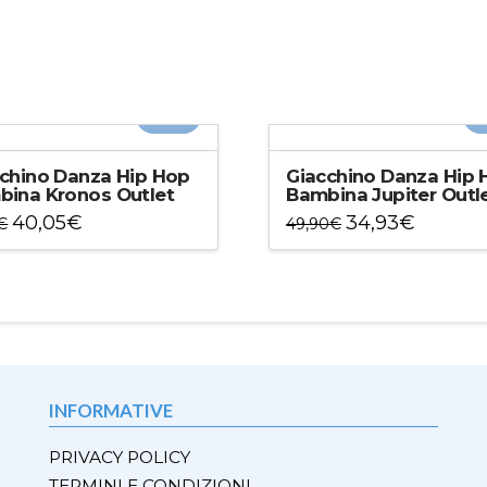
-30%
-
chino Danza Hip Hop
Giacchino Danza Hip 
ina Kronos Outlet
Bambina Jupiter Outl
40,05
€
34,93
€
€
49,90
€
to
Questo
otto
prodotto
ha
più
ti.
varianti.
Le
ni
opzioni
INFORMATIVE
ono
possono
e
essere
PRIVACY POLICY
e
scelte
TERMINI E CONDIZIONI