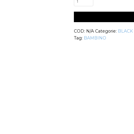
Danza
Hip
Hop
Bambina
COD:
N/A
Categorie:
BLACK
Mastret
Tag:
BAMBINO
Outlet
quantità