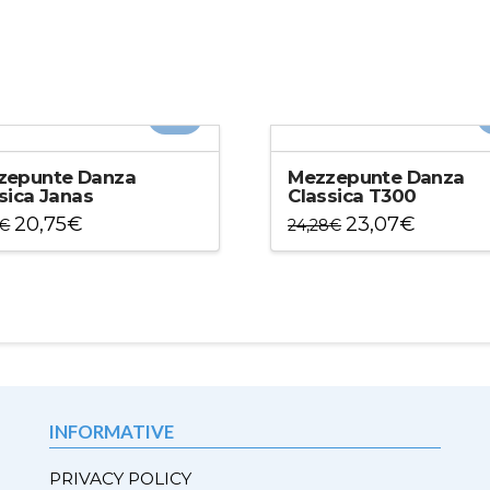
-5%
zepunte Danza
Mezzepunte Danza
sica Janas
Classica T300
20,75
€
23,07
€
€
24,28
€
to
Questo
otto
prodotto
ha
più
ti.
varianti.
Le
ni
opzioni
ono
possono
INFORMATIVE
e
essere
e
scelte
PRIVACY POLICY