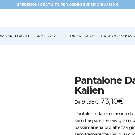
SPEDIZIONI GRATUITE PER ORDINI SUPERIORI AI 150 €
W & SPETTACOLI
ACCESSORI
BUONO REGALO
CATALOGO SHOW 2
Pantalone D
Kalien
73,10
€
91,38
€
Da
Pantalone danza classica da
semitrasparente (Siviglia) mon
passamaneria oro altezza ginoc
semitrasparente (Siviglia) c