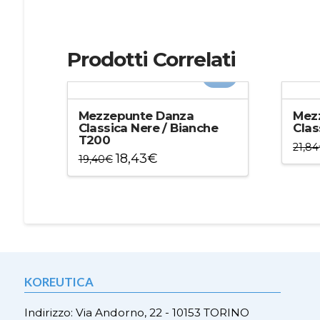
Prodotti Correlati
-5%
Mezzepunte Danza
Mez
Classica Nere / Bianche
Clas
T200
21,84
18,43
€
19,40
€
Ques
Questo
prod
prodotto
ha
ha
più
più
varian
varianti.
Le
Le
opzio
opzioni
poss
KOREUTICA
possono
esser
essere
scelt
Indirizzo: Via Andorno, 22 - 10153 TORINO
scelte