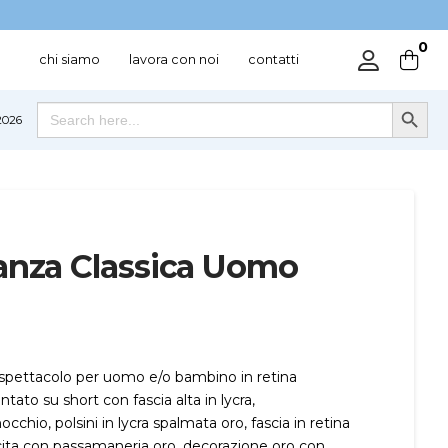
0
chi siamo
lavora con noi
contatti
Search Button
Search
026
for:
anza Classica Uomo
 spettacolo per uomo e/o bambino in retina
tato su short con fascia alta in lycra,
chio, polsini in lycra spalmata oro, fascia in retina
ucita con passamaneria oro, decorazione oro con