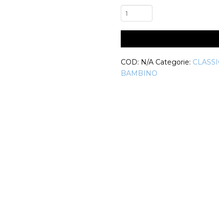
Pantalone
Danza
Classica
Uomo
Kalien
COD:
N/A
Categorie:
CLASS
quantità
BAMBINO