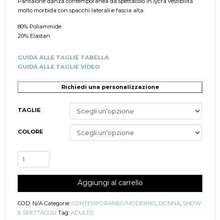
Pantalone danza contemporanea da spettacolo in lycra vestibilità
molto morbida con spacchi laterali e fascia alta.
80% Poliammide
20% Elastan
GUIDA ALLE TAGLIE TABELLA
GUIDA ALLE TAGLIE VIDEO
Richiedi una personalizzazione
TAGLIE
COLORE
Pantalone
Danza
Moderna/Contemporanea
Aggiungi al carrello
Calypso
quantità
COD:
N/A
Categorie:
CONTEMPORANEO/MODERNO
,
DONNA
,
SHOW
& SPETTACOLI
Tag:
ADULTO