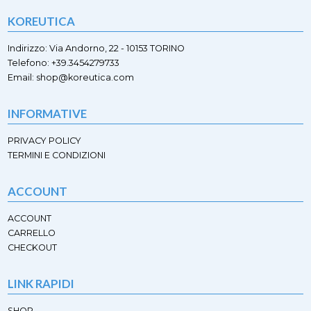
possono
opzioni
essere
KOREUTICA
possono
scelte
essere
nella
scelte
Indirizzo: Via Andorno, 22 - 10153 TORINO
pagina
nella
Telefono: +39.3454279733
del
pagina
Email: shop@koreutica.com
prodotto
del
prodotto
INFORMATIVE
PRIVACY POLICY
TERMINI E CONDIZIONI
ACCOUNT
ACCOUNT
CARRELLO
CHECKOUT
LINK RAPIDI
SHOP