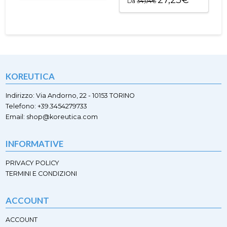
Da
34,04
€
prodotto
essere
essere
Questo
ha
scelte
scelte
prodotto
più
nella
nella
ha
varianti.
pagina
pagina
più
Le
del
del
varianti.
opzioni
prodotto
prodotto
Le
possono
opzioni
essere
KOREUTICA
possono
scelte
essere
nella
scelte
Indirizzo: Via Andorno, 22 - 10153 TORINO
pagina
nella
Telefono: +39.3454279733
del
pagina
Email: shop@koreutica.com
prodotto
del
prodotto
INFORMATIVE
PRIVACY POLICY
TERMINI E CONDIZIONI
ACCOUNT
ACCOUNT