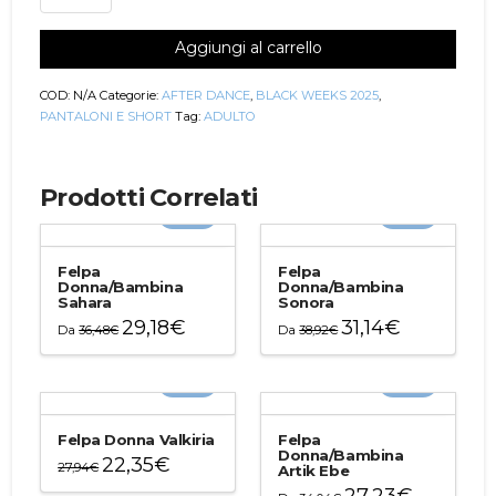
Donna
Siria
Aggiungi al carrello
Ebe
quantità
COD:
N/A
Categorie:
AFTER DANCE
,
BLACK WEEKS 2025
,
PANTALONI E SHORT
Tag:
ADULTO
Prodotti Correlati
-20%
-20%
Felpa
Felpa
Donna/Bambina
Donna/Bambina
Sahara
Sonora
29,18
€
31,14
€
Da
36,48
€
Da
38,92
€
Questo
Questo
prodotto
prodotto
-20%
-20%
ha
ha
più
più
varianti.
varianti.
Felpa Donna Valkiria
Felpa
Le
Le
Donna/Bambina
22,35
€
27,94
€
Artik Ebe
opzioni
opzioni
Questo
27,23
€
possono
possono