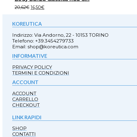
scelte
opzioni
più
nella
Questo
20,62
€
16,50
€
possono
varianti.
pagina
prodotto
essere
Le
del
ha
scelte
opzioni
prodotto
KOREUTICA
più
nella
possono
varianti.
pagina
essere
Le
Indirizzo: Via Andorno, 22 - 10153 TORINO
del
scelte
opzioni
Telefono: +39.3454279733
prodotto
nella
possono
Email: shop@koreutica.com
pagina
essere
del
INFORMATIVE
scelte
prodotto
nella
PRIVACY POLICY
pagina
TERMINI E CONDIZIONI
del
prodotto
ACCOUNT
ACCOUNT
CARRELLO
CHECKOUT
LINK RAPIDI
SHOP
CONTATTI