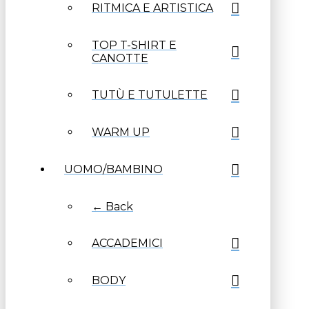
RITMICA E ARTISTICA
TOP T-SHIRT E
CANOTTE
TUTÙ E TUTULETTE
WARM UP
UOMO/BAMBINO
← Back
ACCADEMICI
BODY