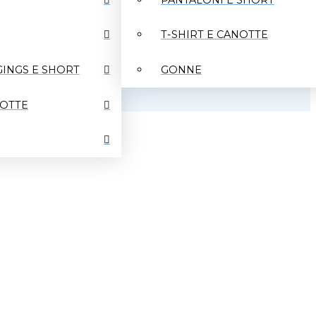
T-SHIRT E CANOTTE
0
chi siamo
lavora con noi
contatti
GINGS E SHORT
GONNE
NOTTE