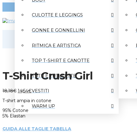
CULOTTE E LEGGINGS
GONNE E GONNELLINI
RITMICA E ARTISTICA
TOP T-SHIRT E CANOTTE
T-Shirt Crush Girl
TUTÙ E TUTULETTE
VESTITI
18,18
€
14,54
€
T-shirt ampia in cotone
WARM UP
95% Cotone
5% Elastan
GUIDA ALLE TAGLIE TABELLA