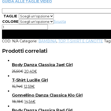
GUIDA ALLE TAGLIE VIDEO
TAGLIE
COLORE
Svuota
T-
Shirt
Crush
Girl
COD:
N/A
Categorie:
BAMBINA
,
TOP T-SHIRT E CANOTTE
Tag
quantità
Prodotti correlati
Body Danza Classica Jael Girl
Questo
25,50
€
20,40
€
prodotto
T-Shirt Lucille Girl
ha
più
Questo
15,74
€
12,59
€
varianti.
prodotto
Le
Gonnellino Danza Classica Klo Girl
ha
opzioni
più
Questo
18,18
€
14,54
€
possono
varianti.
prodotto
essere
Le
Body Danza Classica Rad Girl
ha