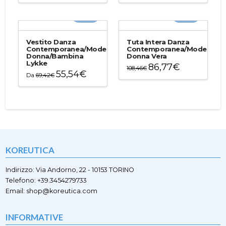
prodotto
prodotto
-20%
-20%
ha
ha
più
più
varianti.
varianti.
Vestito Danza
Tuta Intera Danza
Le
Le
Contemporanea/Moderna
Contemporanea/Moderna
Donna/Bambina
Donna Vera
opzioni
opzioni
Lykke
86,77
€
possono
possono
108,46
€
55,54
€
Da
69,42
€
essere
essere
Questo
Questo
scelte
scelte
prodotto
prodotto
nella
nella
ha
ha
pagina
pagina
più
più
del
del
varianti.
varianti.
prodotto
prodotto
Le
Le
opzioni
opzioni
possono
KOREUTICA
possono
essere
essere
scelte
scelte
Indirizzo: Via Andorno, 22 - 10153 TORINO
nella
nella
Telefono: +39.3454279733
pagina
pagina
Email: shop@koreutica.com
del
del
prodotto
prodotto
INFORMATIVE