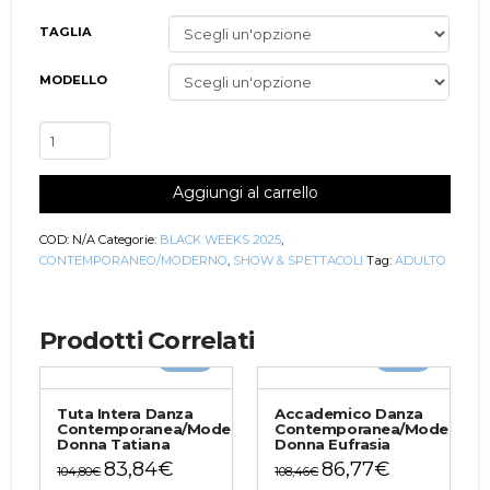
TAGLIA
MODELLO
Tuta
Intera
Danza
Aggiungi al carrello
Contemporanea/Moderna
Donna
Olga
COD:
N/A
Categorie:
BLACK WEEKS 2025
,
quantità
CONTEMPORANEO/MODERNO
,
SHOW & SPETTACOLI
Tag:
ADULTO
Prodotti Correlati
-20%
-20%
Tuta Intera Danza
Accademico Danza
Contemporanea/Moderna
Contemporanea/Moderna
Donna Tatiana
Donna Eufrasia
83,84
€
86,77
€
104,80
€
108,46
€
Questo
Questo