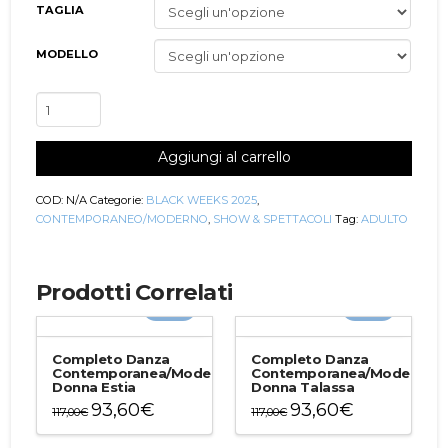
TAGLIA
MODELLO
Tuta
Intera
Danza
Aggiungi al carrello
Contemporanea/Moderna
Donna
Susanna
COD:
N/A
Categorie:
BLACK WEEKS 2025
,
quantità
CONTEMPORANEO/MODERNO
,
SHOW & SPETTACOLI
Tag:
ADULTO
Prodotti Correlati
-20%
-20%
Completo Danza
Completo Danza
Contemporanea/Moderna
Contemporanea/Moderna
Donna Estia
Donna Talassa
93,60
€
93,60
€
117,00
€
117,00
€
Questo
Questo
prodotto
prodotto