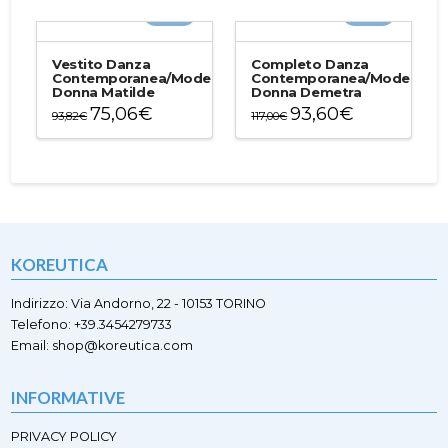
-20%
-20%
ha
ha
più
più
varianti.
varianti.
Vestito Danza
Completo Danza
Le
Le
Contemporanea/Moderna
Contemporanea/Moderna
Donna Matilde
Donna Demetra
opzioni
opzioni
75,06
€
93,60
€
possono
possono
93,82
€
117,00
€
essere
essere
Questo
Questo
scelte
scelte
prodotto
prodotto
nella
nella
ha
ha
pagina
pagina
più
più
del
del
varianti.
varianti.
prodotto
prodotto
Le
Le
opzioni
opzioni
KOREUTICA
possono
possono
essere
essere
scelte
scelte
Indirizzo: Via Andorno, 22 - 10153 TORINO
nella
nella
Telefono: +39.3454279733
pagina
pagina
Email: shop@koreutica.com
del
del
prodotto
prodotto
INFORMATIVE
PRIVACY POLICY