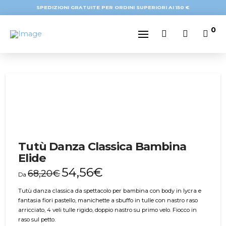
SPEDIZIONI GRATUITE PER ORDINI SUPERIORI AI 150 €
0
-20%
Tutù Danza Classica Bambina
Elide
54,56
€
68,20
€
Da
Tutù danza classica da spettacolo per bambina con body in lycra e
fantasia fiori pastello, manichette a sbuffo in tulle con nastro raso
arricciato, 4 veli tulle rigido, doppio nastro su primo velo. Fiocco in
raso sul petto.