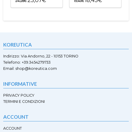
23,07
€
18,43
€
24,28
€
19,40
€
possono
essere
Questo
Questo
essere
scelte
prodotto
prodotto
scelte
nella
ha
ha
nella
pagina
più
più
pagina
del
varianti.
varianti.
del
prodotto
Le
Le
prodotto
opzioni
opzioni
KOREUTICA
possono
possono
essere
essere
scelte
scelte
Indirizzo: Via Andorno, 22 - 10153 TORINO
nella
nella
Telefono: +39.3454279733
pagina
pagina
Email: shop@koreutica.com
del
del
prodotto
prodotto
INFORMATIVE
PRIVACY POLICY
TERMINI E CONDIZIONI
ACCOUNT
ACCOUNT