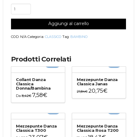
Tutù
Danza
Classica
Aggiungi al carrello
Bambina
Elide
quantità
COD:
N/A
Categoria:
CLASSICO
Tag:
BAMBINO
Prodotti Correlati
-10%
-5%
Collant Danza
Mezzepunte Danza
Classica
Classica Janas
Donna/Bambina
20,75
€
21,84
€
7,58
€
Da
8,42
€
Questo
Questo
prodotto
prodotto
ha
-5%
-5%
ha
più
più
varianti.
varianti.
Le
Mezzepunte Danza
Mezzepunte Danza
Le
Classica T300
Classica Rosa T200
opzioni
opzioni
possono