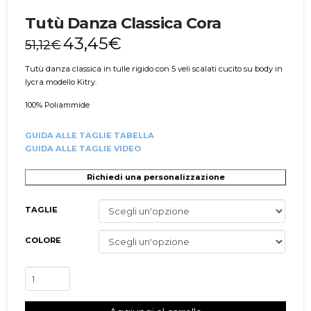
Tutù Danza Classica Cora
43,45
€
51,12
€
Tutù danza classica in tulle rigido con 5 veli scalati cucito su body in
lycra modello Kitry.
100% Poliammide
GUIDA ALLE TAGLIE TABELLA
GUIDA ALLE TAGLIE VIDEO
Richiedi una personalizzazione
TAGLIE
COLORE
Tutù
Danza
Classica