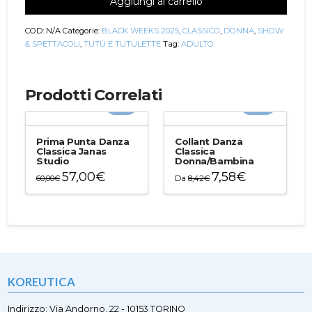
Aggiungi al carrello
Cora
quantità
COD:
N/A
Categorie:
BLACK WEEKS 2025
,
CLASSICO
,
DONNA
,
SHOW
& SPETTACOLI
,
TUTÙ E TUTULETTE
Tag:
ADULTO
Prodotti Correlati
-5%
-10%
Prima Punta Danza
Collant Danza
Classica Janas
Classica
Studio
Donna/Bambina
57,00
€
7,58
€
60,00
€
Da
8,42
€
Questo
Questo
prodotto
prodotto
ha
ha
più
più
varianti.
varianti.
Le
Le
opzioni
opzioni
KOREUTICA
possono
possono
essere
essere
scelte
scelte
Indirizzo: Via Andorno, 22 - 10153 TORINO