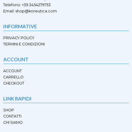
nella
nella
Telefono: +39.3454279733
pagina
pagina
Email: shop@koreutica.com
del
del
prodotto
prodotto
INFORMATIVE
PRIVACY POLICY
TERMINI E CONDIZIONI
ACCOUNT
ACCOUNT
CARRELLO
CHECKOUT
LINK RAPIDI
SHOP
CONTATTI
CHI SIAMO