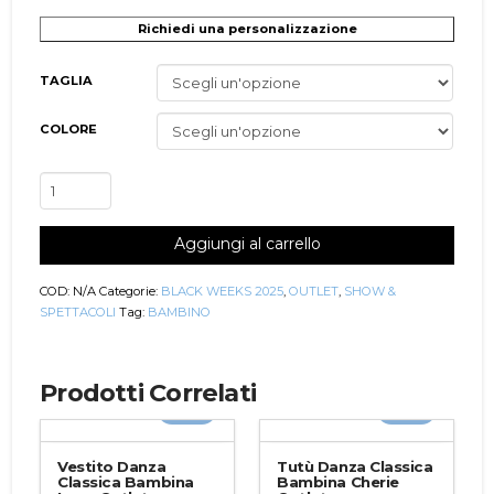
Richiedi una personalizzazione
TAGLIA
COLORE
Vestito
Danza
Classica
Aggiungi al carrello
Bambina
Nola
Outlet
COD:
N/A
Categorie:
BLACK WEEKS 2025
,
OUTLET
,
SHOW &
quantità
SPETTACOLI
Tag:
BAMBINO
Prodotti Correlati
-30%
-30%
Vestito Danza
Tutù Danza Classica
Classica Bambina
Bambina Cherie