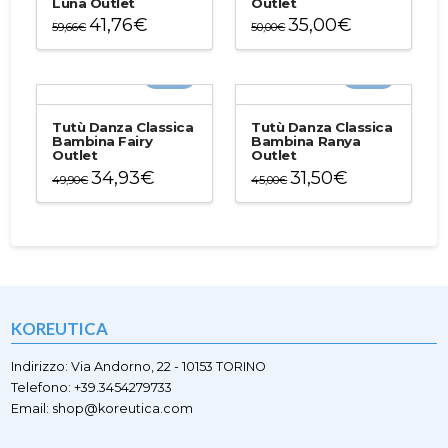
Luna Outlet
Outlet
41,76
€
35,00
€
59,66
€
50,00
€
Questo
Questo
prodotto
prodotto
-30%
-30%
ha
ha
più
più
varianti.
varianti.
Tutù Danza Classica
Tutù Danza Classica
Le
Le
Bambina Fairy
Bambina Ranya
Outlet
Outlet
opzioni
opzioni
34,93
€
31,50
€
possono
possono
49,90
€
45,00
€
essere
essere
Questo
Questo
scelte
scelte
prodotto
prodotto
nella
nella
ha
ha
pagina
pagina
più
più
del
del
varianti.
varianti.
prodotto
prodotto
Le
Le
opzioni
opzioni
KOREUTICA
possono
possono
essere
essere
scelte
scelte
Indirizzo: Via Andorno, 22 - 10153 TORINO
nella
nella
Telefono: +39.3454279733
pagina
pagina
Email: shop@koreutica.com
del
del
prodotto
prodotto