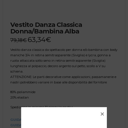
Vestito Danza Classica
Donna/Bambina Alba
63,34
€
79,18
€
Vestito danza classica da spettacolo per donna e/o bambina con body
maniche 3/4 in retina semitrasparente (Siviglia) e lycra, gonna a
ruota attaccata sotto seno in retina semitrasparente (Siviglia)
lunghezza al polpaccio, decoro argento sul petto, scollo a V su
schiena.
ATTENZIONE: Le parti decorative come applicazioni, passamanerie e
nastri potrebbero variare in base alle disponibilità del fornitore
80% poliammide
20% elastan
Spedizione in minimo 10 giorni lavorativi
GUIDA ALLE TAGLIE TABELLA
GUIDA ALLE TAGLIE VIDEO