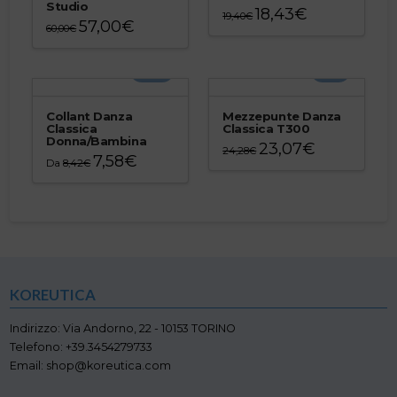
Studio
18,43
€
19,40
€
57,00
€
60,00
€
Questo
Questo
prodotto
prodotto
ha
-10%
-5%
ha
più
più
varianti.
varianti.
Le
Collant Danza
Mezzepunte Danza
Le
Classica
Classica T300
opzioni
Donna/Bambina
opzioni
23,07
€
possono
24,28
€
7,58
€
possono
Da
8,42
€
essere
Questo
essere
Questo
scelte
prodotto
scelte
prodotto
nella
ha
nella
ha
pagina
più
pagina
più
del
varianti.
del
varianti.
prodotto
Le
prodotto
Le
opzioni
opzioni
possono
KOREUTICA
possono
essere
essere
scelte
scelte
Indirizzo: Via Andorno, 22 - 10153 TORINO
nella
nella
Telefono: +39.3454279733
pagina
pagina
Email: shop@koreutica.com
del
del
prodotto
prodotto