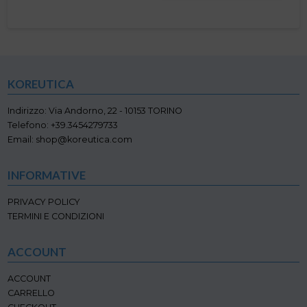
pagina
prodotto
nella
più
del
ha
pagina
varianti.
prodotto
più
del
Le
varianti.
prodotto
opzioni
Le
possono
opzioni
essere
KOREUTICA
possono
scelte
essere
nella
scelte
Indirizzo: Via Andorno, 22 - 10153 TORINO
pagina
nella
Telefono: +39.3454279733
del
pagina
Email: shop@koreutica.com
prodotto
del
prodotto
INFORMATIVE
PRIVACY POLICY
TERMINI E CONDIZIONI
ACCOUNT
ACCOUNT
CARRELLO