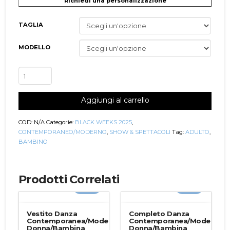
Richiedi una personalizzazione
TAGLIA
MODELLO
Vestito
Danza
Contemporanea/Moderna
Aggiungi al carrello
Donna/Bambina
Linnea
quantità
COD:
N/A
Categorie:
BLACK WEEKS 2025
,
CONTEMPORANEO/MODERNO
,
SHOW & SPETTACOLI
Tag:
ADULTO
,
BAMBINO
Prodotti Correlati
-20%
-20%
Vestito Danza
Completo Danza
Contemporanea/Moderna
Contemporanea/Moderna
Donna/Bambina
Donna/Bambina