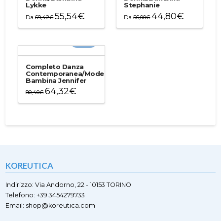
Lykke
Stephanie
55,54
€
44,80
€
Da
69,42
€
Da
56,00
€
Questo
Questo
prodotto
prodotto
-20%
ha
ha
più
più
varianti.
varianti.
Completo Danza
Le
Le
Contemporanea/Moderna
Bambina Jennifer
opzioni
opzioni
64,32
€
possono
possono
80,40
€
essere
essere
Questo
scelte
scelte
prodotto
nella
nella
ha
pagina
pagina
più
del
del
varianti.
prodotto
prodotto
Le
opzioni
KOREUTICA
possono
essere
scelte
Indirizzo: Via Andorno, 22 - 10153 TORINO
nella
Telefono: +39.3454279733
pagina
Email: shop@koreutica.com
del