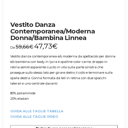
Vestito Danza
Contemporanea/Moderna
Donna/Bambina Linnea
47,73
€
59,66
€
Da
Vestito danza contemporanea e/o moderna da spettacolo per donna
e/o bambina con body in lycra e spalline color carne, drappo in
retina semitrasparente cucito in vita sulla parte sinistra che
prosegue sullo stesso lato per girare dietro il collo e terminare sulla
spalla destra. Gonna formata da teli in retina con due spacchi
laterali e uno centrale davanti.
80% poliammide
20% elastan
GUIDA ALLE TAGLIE TABELLA
GUIDA ALLE TAGLIE VIDEO