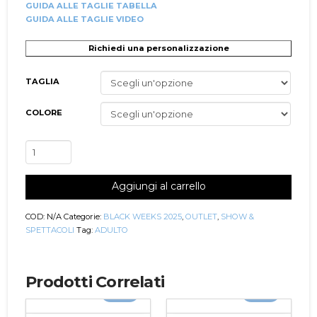
GUIDA ALLE TAGLIE TABELLA
GUIDA ALLE TAGLIE VIDEO
Richiedi una personalizzazione
TAGLIA
COLORE
Accademico
Danza
Contemporanea/Moderna
Aggiungi al carrello
Donna
Brillant
Outlet
COD:
N/A
Categorie:
BLACK WEEKS 2025
,
OUTLET
,
SHOW &
quantità
SPETTACOLI
Tag:
ADULTO
Prodotti Correlati
-30%
-30%