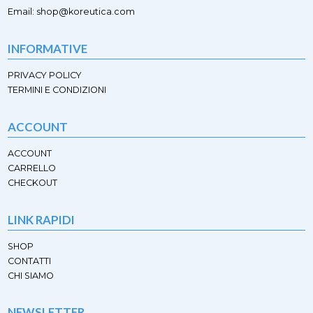
pagina
pagina
Email: shop@koreutica.com
del
del
prodotto
prodotto
INFORMATIVE
PRIVACY POLICY
TERMINI E CONDIZIONI
ACCOUNT
ACCOUNT
CARRELLO
CHECKOUT
LINK RAPIDI
SHOP
CONTATTI
CHI SIAMO
NEWSLETTER