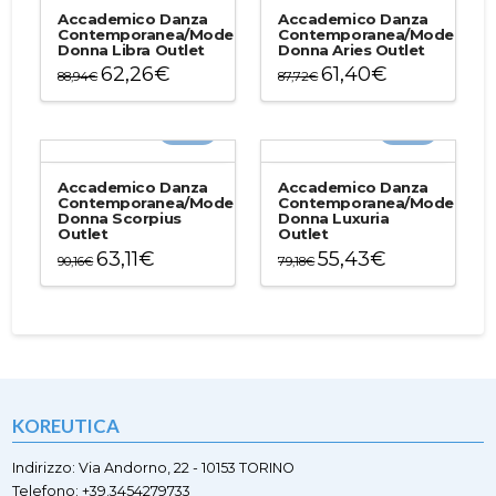
Accademico Danza
Accademico Danza
Contemporanea/Moderna
Contemporanea/Moderna
Donna Libra Outlet
Donna Aries Outlet
62,26
€
61,40
€
88,94
€
87,72
€
Questo
Questo
prodotto
prodotto
-30%
-30%
ha
ha
più
più
varianti.
varianti.
Accademico Danza
Accademico Danza
Le
Le
Contemporanea/Moderna
Contemporanea/Moderna
Donna Scorpius
Donna Luxuria
opzioni
opzioni
Outlet
Outlet
possono
possono
63,11
€
55,43
€
90,16
€
79,18
€
essere
essere
Questo
Questo
scelte
scelte
prodotto
prodotto
nella
nella
ha
ha
pagina
pagina
più
più
del
del
varianti.
varianti.
prodotto
prodotto
Le
Le
opzioni
opzioni
KOREUTICA
possono
possono
essere
essere
scelte
scelte
Indirizzo: Via Andorno, 22 - 10153 TORINO
nella
nella
Telefono: +39.3454279733