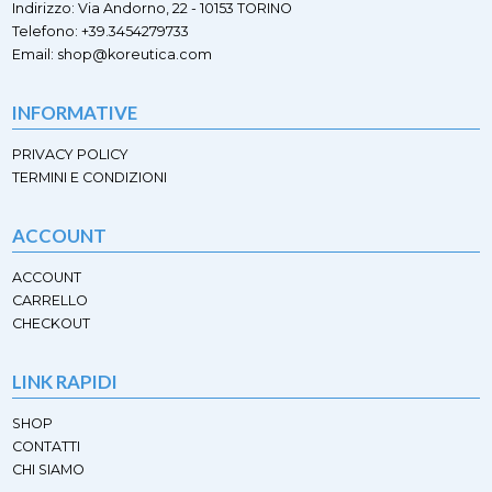
scelte
Indirizzo: Via Andorno, 22 - 10153 TORINO
nella
nella
Telefono: +39.3454279733
pagina
pagina
Email: shop@koreutica.com
del
del
prodotto
prodotto
INFORMATIVE
PRIVACY POLICY
TERMINI E CONDIZIONI
ACCOUNT
ACCOUNT
CARRELLO
CHECKOUT
LINK RAPIDI
SHOP
CONTATTI
CHI SIAMO