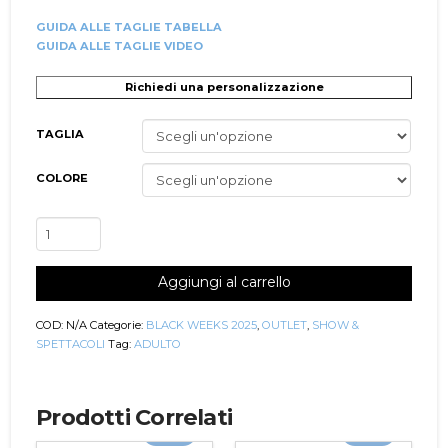
GUIDA ALLE TAGLIE TABELLA
GUIDA ALLE TAGLIE VIDEO
Richiedi una personalizzazione
TAGLIA
COLORE
Accademico
Danza
Contemporanea/Moderna
Aggiungi al carrello
Donna
Luxuria
Outlet
COD:
N/A
Categorie:
BLACK WEEKS 2025
,
OUTLET
,
SHOW &
quantità
SPETTACOLI
Tag:
ADULTO
Prodotti Correlati
-30%
-30%