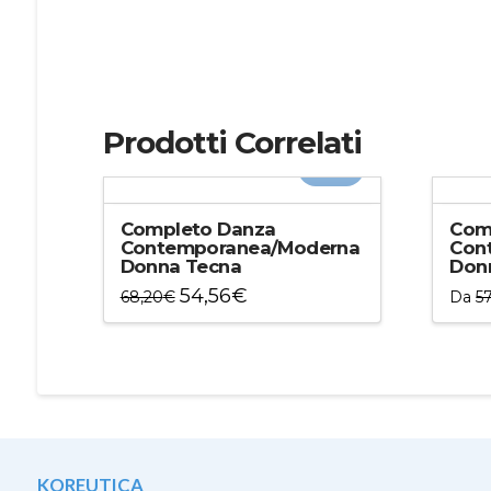
Prodotti Correlati
-20%
Completo Danza
Com
Contemporanea/Moderna
Con
Donna Tecna
Don
54,56
€
68,20
€
Da
57
Questo
Ques
prodotto
prod
ha
ha
più
più
varianti.
varian
Le
Le
opzioni
opzio
KOREUTICA