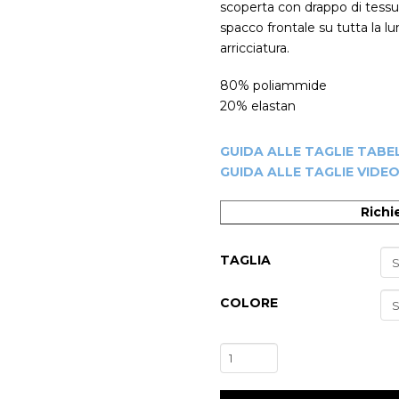
scoperta con drappo di tess
spacco frontale su tutta la lu
arricciatura.
80% poliammide
20% elastan
GUIDA ALLE TAGLIE TABE
GUIDA ALLE TAGLIE VIDE
Richi
TAGLIA
-20%
COLORE
Completo
Danza
Contemporanea/Moderna