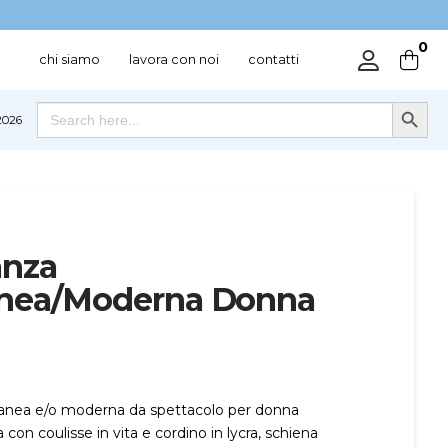
0
chi siamo
lavora con noi
contatti
Search Button
Search
026
for:
anza
nea/Moderna Donna
nea e/o moderna da spettacolo per donna
con coulisse in vita e cordino in lycra, schiena