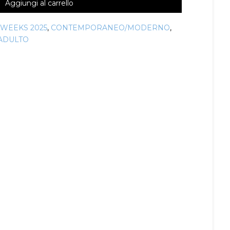
Aggiungi al carrello
 WEEKS 2025
,
CONTEMPORANEO/MODERNO
,
ADULTO