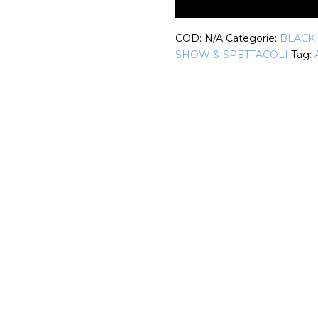
Donna
Fiamma
COD:
N/A
Categorie:
BLACK
quantità
SHOW & SPETTACOLI
Tag: