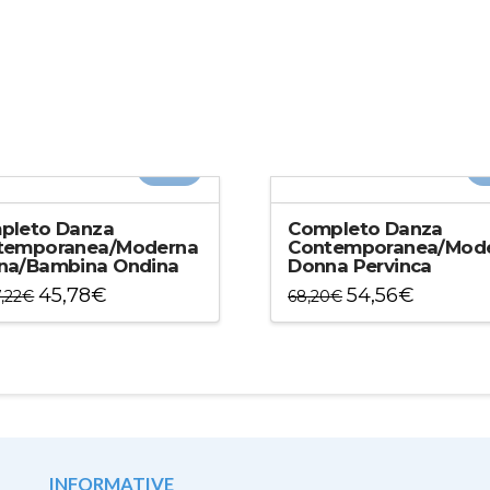
-20%
-
pleto Danza
Completo Danza
temporanea/Moderna
Contemporanea/Mod
na/Bambina Ondina
Donna Pervinca
45,78
€
54,56
€
,22
€
68,20
€
to
Questo
otto
prodotto
ha
più
ti.
varianti.
Le
ni
opzioni
INFORMATIVE