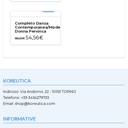
prodotto
prodotto
ha
-20%
ha
più
più
varianti.
varianti.
Le
Completo Danza
Le
Contemporanea/Moderna
opzioni
Donna Pervinca
opzioni
possono
54,56
€
possono
68,20
€
essere
essere
Questo
scelte
scelte
prodotto
nella
nella
ha
pagina
pagina
più
del
del
varianti.
prodotto
prodotto
Le
opzioni
KOREUTICA
possono
essere
scelte
Indirizzo: Via Andorno, 22 - 10153 TORINO
nella
Telefono: +39.3454279733
pagina
Email: shop@koreutica.com
del
prodotto
INFORMATIVE