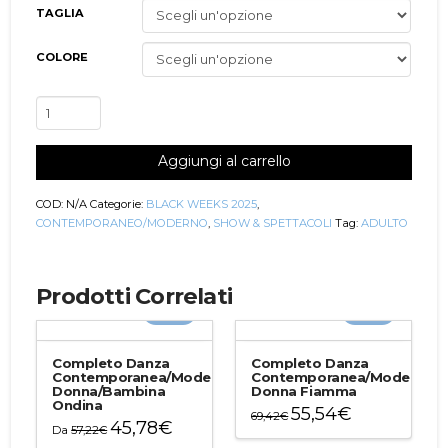
TAGLIA
COLORE
Completo
Danza
Contemporanea/Moderna
Aggiungi al carrello
Donna
Tecna
quantità
COD:
N/A
Categorie:
BLACK WEEKS 2025
,
CONTEMPORANEO/MODERNO
,
SHOW & SPETTACOLI
Tag:
ADULTO
Prodotti Correlati
-20%
-20%
Completo Danza
Completo Danza
Contemporanea/Moderna
Contemporanea/Moderna
Donna/Bambina
Donna Fiamma
Ondina
55,54
€
69,42
€
45,78
€
Da
57,22
€
Questo
Questo