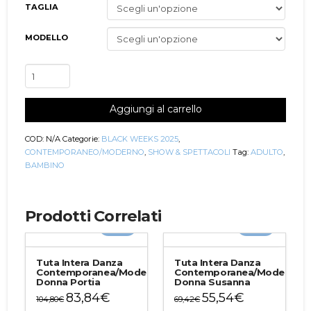
TAGLIA
MODELLO
Completo
Danza
Contemporanea/Moderna
Aggiungi al carrello
Uomo/Bambino
Jeremiah
quantità
COD:
N/A
Categorie:
BLACK WEEKS 2025
,
CONTEMPORANEO/MODERNO
,
SHOW & SPETTACOLI
Tag:
ADULTO
,
BAMBINO
Prodotti Correlati
-20%
-20%
Tuta Intera Danza
Tuta Intera Danza
Contemporanea/Moderna
Contemporanea/Moderna
Donna Portia
Donna Susanna
83,84
€
55,54
€
104,80
€
69,42
€
Questo
Questo