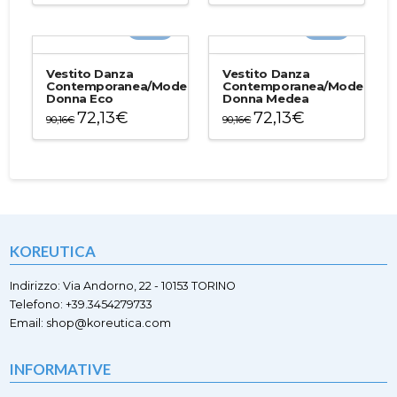
prodotto
prodotto
-20%
-20%
ha
ha
più
più
varianti.
varianti.
Vestito Danza
Vestito Danza
Le
Le
Contemporanea/Moderna
Contemporanea/Moderna
Donna Eco
Donna Medea
opzioni
opzioni
72,13
€
72,13
€
possono
possono
90,16
€
90,16
€
essere
essere
Questo
Questo
scelte
scelte
prodotto
prodotto
nella
nella
ha
ha
pagina
pagina
più
più
del
del
varianti.
varianti.
prodotto
prodotto
Le
Le
opzioni
opzioni
KOREUTICA
possono
possono
essere
essere
scelte
scelte
Indirizzo: Via Andorno, 22 - 10153 TORINO
nella
nella
Telefono: +39.3454279733
pagina
pagina
Email: shop@koreutica.com
del
del
prodotto
prodotto
INFORMATIVE