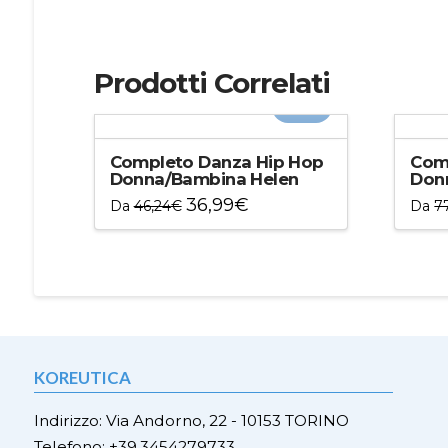
Prodotti Correlati
-20%
Completo Danza Hip Hop
Com
Donna/Bambina Helen
Don
36,99
€
Da
46,24
€
Da
7
Questo
Ques
prodotto
prod
ha
ha
più
più
varianti.
varian
Le
Le
opzioni
opzio
KOREUTICA
possono
poss
essere
esser
Indirizzo: Via Andorno, 22 - 10153 TORINO
scelte
scelt
Telefono: +39.3454279733