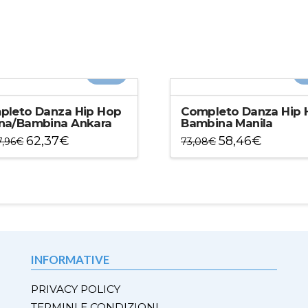
-20%
-
pleto Danza Hip Hop
Completo Danza Hip 
na/Bambina Ankara
Bambina Manila
62,37
€
58,46
€
7,96
€
73,08
€
to
Questo
otto
prodotto
ha
più
ti.
varianti.
Le
ni
opzioni
INFORMATIVE
ono
possono
e
essere
PRIVACY POLICY
e
scelte
TERMINI E CONDIZIONI