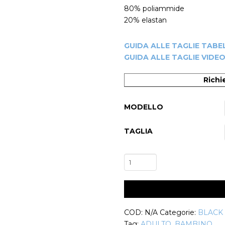
80% poliammide
20% elastan
GUIDA ALLE TAGLIE TABE
GUIDA ALLE TAGLIE VIDE
Richi
MODELLO
TAGLIA
Completo
-20%
Danza
Hip
Hop
Donna
COD:
N/A
Categorie:
BLACK
Agatha
Tag:
ADULTO
,
BAMBINO