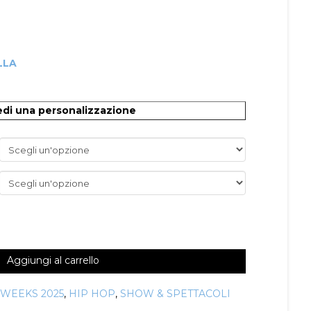
LLA
O
edi una personalizzazione
Aggiungi al carrello
 WEEKS 2025
,
HIP HOP
,
SHOW & SPETTACOLI