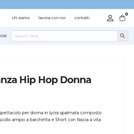
0
chi siamo
lavora con noi
contatti
Search Button
Search
026
for:
nza Hip Hop Donna
pettacolo per donna in lycra spalmata composto
collo ampio a barchetta e Short con fascia a vita