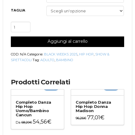
TAGLIA
Completo
Danza
Hip
Aggiungi al carrello
Hop
Donna/Bambina
Merida
COD:
N/A
Categorie:
BLACK WEEKS 2025
,
HIP HOP
,
SHOW &
quantità
SPETTACOLI
Tag:
ADULTO
,
BAMBINO
Prodotti Correlati
-20%
-20%
Completo Danza
Completo Danza
Hip Hop
Hip Hop Donna
Uomo/Bambino
Madison
Cancun
77,01
€
96,26
€
54,56
€
Da
68,20
€
Questo
Questo
prodotto
prodotto
ha