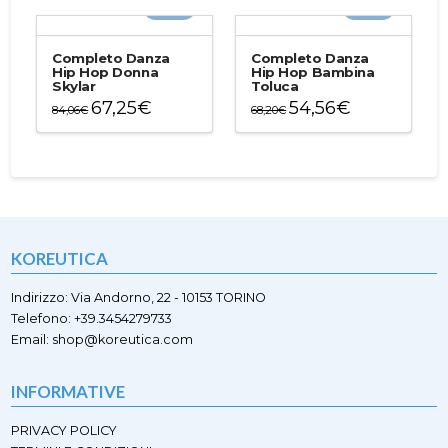
-20%
-20%
ha
più
più
varianti.
varianti.
Le
Completo Danza
Completo Danza
Le
Hip Hop Donna
Hip Hop Bambina
opzioni
Skylar
Toluca
opzioni
possono
67,25
€
54,56
€
possono
84,06
€
68,20
€
essere
essere
Questo
Questo
scelte
scelte
prodotto
prodotto
nella
nella
ha
ha
pagina
pagina
più
più
del
del
varianti.
varianti.
prodotto
prodotto
Le
Le
opzioni
opzioni
KOREUTICA
possono
possono
essere
essere
scelte
scelte
Indirizzo: Via Andorno, 22 - 10153 TORINO
nella
nella
Telefono: +39.3454279733
pagina
pagina
Email: shop@koreutica.com
del
del
prodotto
prodotto
INFORMATIVE
PRIVACY POLICY