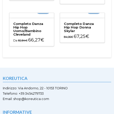
Questo
prodotto
prodotto
ha
-20%
-20%
ha
più
più
varianti.
varianti.
Le
Completo Danza
Completo Danza
Le
Hip Hop
Hip Hop Donna
opzioni
Uomo/Bambino
Skylar
opzioni
possono
Cleveland
67,25
€
possono
84,06
€
essere
66,27
€
Da
82,84
€
essere
Questo
scelte
Questo
scelte
prodotto
nella
prodotto
nella
ha
pagina
ha
pagina
più
del
più
del
varianti.
prodotto
varianti.
prodotto
Le
Le
opzioni
opzioni
possono
KOREUTICA
possono
essere
essere
scelte
scelte
Indirizzo: Via Andorno, 22 - 10153 TORINO
nella
nella
Telefono: +39.3454279733
pagina
pagina
Email: shop@koreutica.com
del
del
prodotto
prodotto
INFORMATIVE