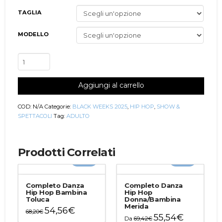
TAGLIA
MODELLO
Completo
Danza
Hip
Aggiungi al carrello
Hop
Donna
Madison
COD:
N/A
Categorie:
BLACK WEEKS 2025
,
HIP HOP
,
SHOW &
quantità
SPETTACOLI
Tag:
ADULTO
Prodotti Correlati
-20%
-20%
Completo Danza
Completo Danza
Hip Hop Bambina
Hip Hop
Toluca
Donna/Bambina
Merida
54,56
€
68,20
€
55,54
€
Da
69,42
€
Questo