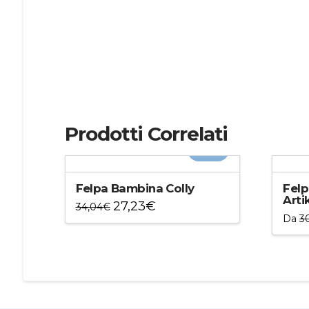
Prodotti Correlati
-20%
Felpa Bambina Colly
Fel
Arti
27,23
€
34,04
€
Da
3
Questo
Ques
prodotto
prod
ha
ha
più
più
varianti.
varian
Le