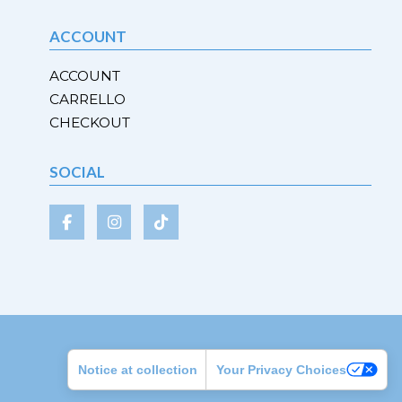
opzioni
possono
ACCOUNT
essere
scelte
ACCOUNT
nella
CARRELLO
pagina
CHECKOUT
del
prodotto
SOCIAL
Notice at collection
Your Privacy Choices