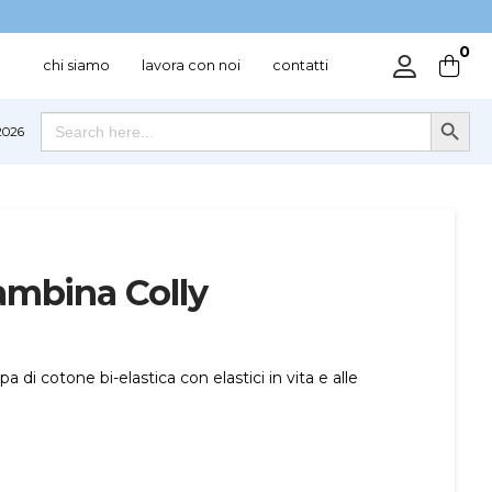
0
chi siamo
lavora con noi
contatti
Search Button
Search
026
for:
ambina Colly
 di cotone bi-elastica con elastici in vita e alle