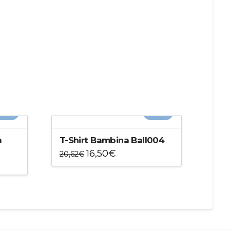
20%
-20%
a
T-Shirt Bambina Ball004
16,50
€
20,62
€
Questo
prodotto
ha
più
varianti.
Le