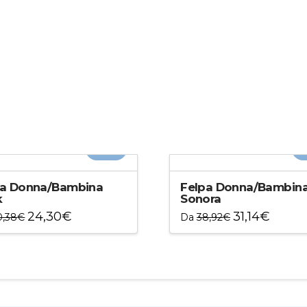
-20%
-
pa Donna/Bambina
Felpa Donna/Bambin
k
Sonora
24,30
€
31,14
€
0,38
€
Da
38,92
€
to
Questo
otto
prodotto
ha
più
ti.
varianti.