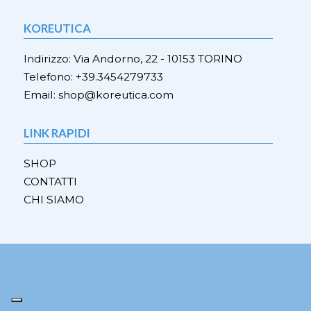
Le
opzioni
opzio
possono
KOREUTICA
poss
essere
esser
scelte
Indirizzo: Via Andorno, 22 - 10153 TORINO
scelt
nella
Telefono: +39.3454279733
nella
pagina
Email: shop@koreutica.com
pagi
del
del
prodotto
prod
LINK RAPIDI
SHOP
CONTATTI
CHI SIAMO