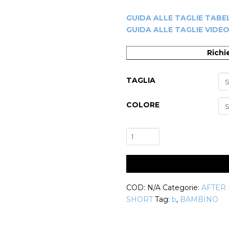
GUIDA ALLE TAGLIE TABE
GUIDA ALLE TAGLIE VIDE
Richi
TAGLIA
COLORE
Pantalone
Bambina
Colly
quantità
COD:
N/A
Categorie:
AFTER
-20%
SHORT
Tag:
b
,
BAMBINO