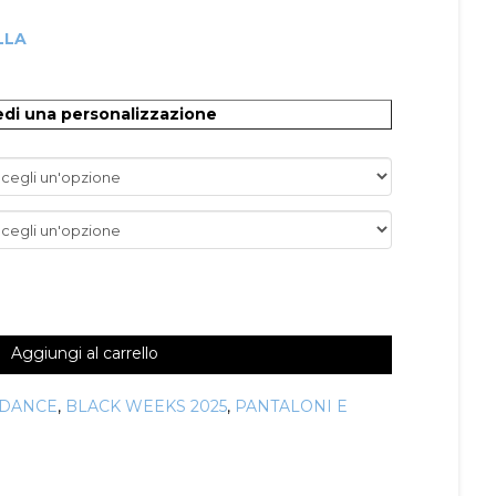
LLA
O
edi una personalizzazione
Aggiungi al carrello
 DANCE
,
BLACK WEEKS 2025
,
PANTALONI E