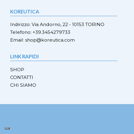
opzioni
opzio
possono
KOREUTICA
poss
essere
esser
scelte
Indirizzo: Via Andorno, 22 - 10153 TORINO
scelt
nella
Telefono: +39.3454279733
nella
pagina
Email: shop@koreutica.com
pagi
del
del
prodotto
prod
LINK RAPIDI
SHOP
CONTATTI
CHI SIAMO