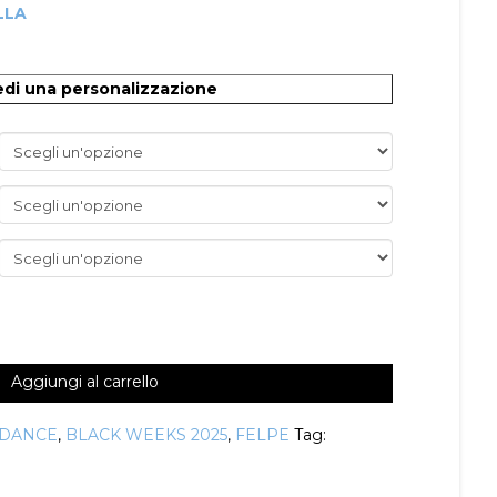
LLA
O
edi una personalizzazione
Aggiungi al carrello
 DANCE
,
BLACK WEEKS 2025
,
FELPE
Tag: