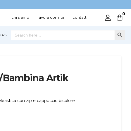
0
chi siamo
lavora con noi
contatti
Search Button
Search
026
for:
/Bambina Artik
-eleastica con zip e cappuccio bicolore