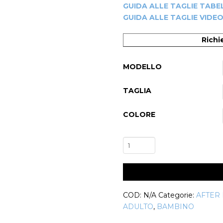
GUIDA ALLE TAGLIE TABE
GUIDA ALLE TAGLIE VIDE
Richi
MODELLO
TAGLIA
COLORE
Felpa
Donna/Bambina
Artik
-20%
quantità
COD:
N/A
Categorie:
AFTER
ADULTO
,
BAMBINO