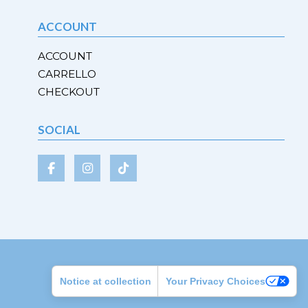
opzioni
ACCOUNT
possono
essere
ACCOUNT
scelte
CARRELLO
nella
CHECKOUT
pagina
del
prodotto
SOCIAL
Notice at collection
Your Privacy Choices