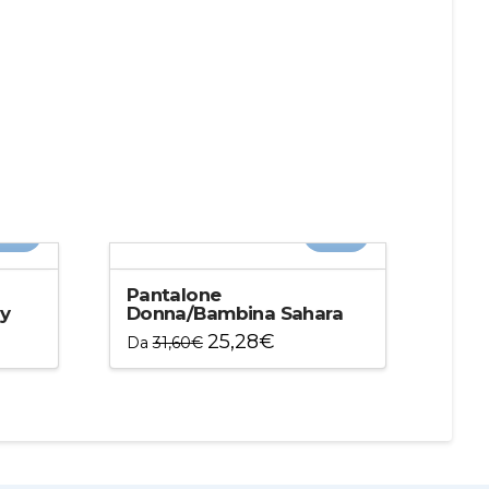
20%
-20%
Pantalone
y
Donna/Bambina Sahara
25,28
€
Da
31,60
€
Questo
prodotto
ha
più
varianti.
Le