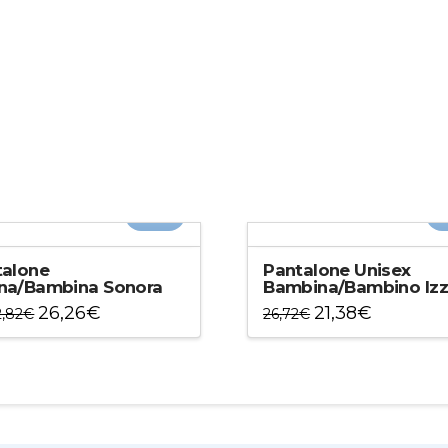
-20%
-
talone
Pantalone Unisex
na/Bambina Sonora
Bambina/Bambino Izz
26,26
€
21,38
€
2,82
€
26,72
€
to
Questo
otto
prodotto
ha
più
ti.
varianti.
Le