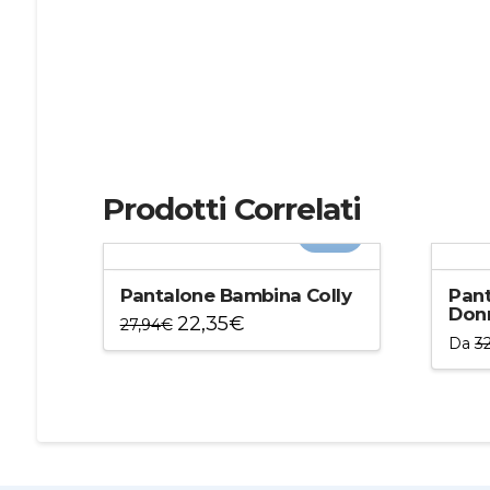
Prodotti Correlati
-20%
Pantalone Bambina Colly
Pan
Don
22,35
€
27,94
€
Da
3
Questo
Ques
prodotto
prod
ha
ha
più
più
varianti.
varian
Le
Le