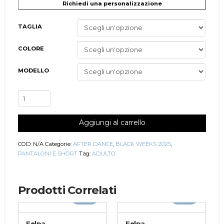
Richiedi una personalizzazione
TAGLIA
COLORE
MODELLO
Pantalone
Donna/Bambina
Sahara
Aggiungi al carrello
quantità
COD:
N/A
Categorie:
AFTER DANCE
,
BLACK WEEKS 2025
,
PANTALONI E SHORT
Tag:
ADULTO
Prodotti Correlati
-20%
-20%
Felpa
Felpa