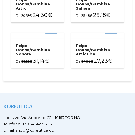
Donna/Bambina
Donna/Bambina
Artik
Sahara
24,30
€
29,18
€
Da
30,38
€
Da
36,48
€
Questo
Questo
prodotto
prodotto
-20%
-20%
ha
ha
più
più
varianti.
varianti.
Felpa
Felpa
Le
Le
Donna/Bambina
Donna/Bambina
Sonora
Artik Ebe
opzioni
opzioni
31,14
€
27,23
€
possono
possono
Da
38,92
€
Da
34,04
€
essere
essere
Questo
Questo
scelte
scelte
prodotto
prodotto
nella
nella
ha
ha
pagina
pagina
più
più
del
del
varianti.
varianti.
prodotto
prodotto
Le
Le
opzioni
opzioni
KOREUTICA
possono
possono
essere
essere
scelte
scelte
Indirizzo: Via Andorno, 22 - 10153 TORINO
nella
nella
Telefono: +39.3454279733
pagina
pagina
Email: shop@koreutica.com
del
del