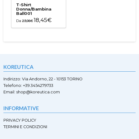
varianti.
varianti.
T-Shirt
Le
Le
Donna/Bambina
Ball001
opzioni
opzioni
18,45
€
possono
possono
Da
23,06
€
essere
essere
Questo
scelte
scelte
prodotto
nella
nella
ha
pagina
pagina
più
del
del
varianti.
prodotto
prodotto
Le
opzioni
KOREUTICA
possono
essere
scelte
Indirizzo: Via Andorno, 22 - 10153 TORINO
nella
Telefono: +39.3454279733
pagina
Email: shop@koreutica.com
del
prodotto
INFORMATIVE
PRIVACY POLICY
TERMINI E CONDIZIONI