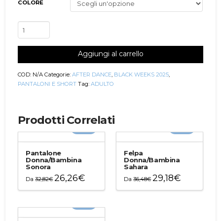
COLORE
Pantalone
Donna
Valkiria
Aggiungi al carrello
quantità
COD:
N/A
Categorie:
AFTER DANCE
,
BLACK WEEKS 2025
,
PANTALONI E SHORT
Tag:
ADULTO
Prodotti Correlati
-20%
-20%
Pantalone
Felpa
Donna/Bambina
Donna/Bambina
Sonora
Sahara
26,26
€
29,18
€
Da
32,82
€
Da
36,48
€
Questo
Questo
prodotto
prodotto
-20%
ha
ha
più
più