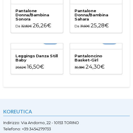
Pantalone
Pantalone
Donna/Bambina
Donna/Bambina
Sonora
Sahara
26,26
€
25,28
€
Da
32,82
€
Da
31,60
€
Questo
Questo
prodotto
prodotto
-20%
-20%
ha
ha
più
più
varianti.
varianti.
Leggings Danza Still
Pantaloncino
Le
Le
Baby
Basket-Girl
opzioni
opzioni
16,50
€
24,30
€
20,62
€
30,38
€
possono
possono
Questo
Questo
essere
essere
prodotto
prodotto
scelte
scelte
ha
ha
nella
nella
più
più
pagina
pagina
varianti.
varianti.
del
del
Le
Le
prodotto
prodotto
opzioni
opzioni
KOREUTICA
possono
possono
essere
essere
scelte
scelte
Indirizzo: Via Andorno, 22 - 10153 TORINO
nella
nella
Telefono: +39.3454279733