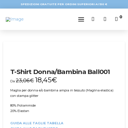
SPEDIZIONI GRATUITE PER ORDINI SUPERIORI AI 150 €
0
-20%
T-Shirt Donna/Bambina Ball001
18,45
€
23,06
€
Da
Maglia per donna e/o bambina ampia in tessuto (Maglina elastica)
con stampa glitter
80% Poliammide
20% Elastan
GUIDA ALLE TAGLIE TABELLA