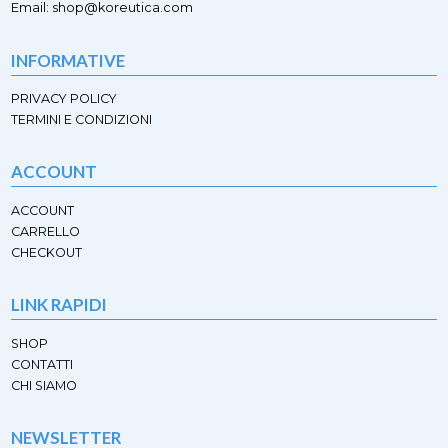
pagina
pagina
Email: shop@koreutica.com
del
del
prodotto
prodotto
INFORMATIVE
PRIVACY POLICY
TERMINI E CONDIZIONI
ACCOUNT
ACCOUNT
CARRELLO
CHECKOUT
LINK RAPIDI
SHOP
CONTATTI
CHI SIAMO
NEWSLETTER