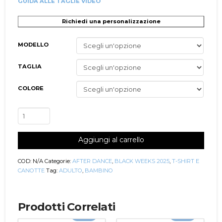
GUIDA ALLE TAGLIE VIDEO
Richiedi una personalizzazione
MODELLO
TAGLIA
COLORE
T-
Shirt
Donna/Bambina
Aggiungi al carrello
Ball001
quantità
COD:
N/A
Categorie:
AFTER DANCE
,
BLACK WEEKS 2025
,
T-SHIRT E
CANOTTE
Tag:
ADULTO
,
BAMBINO
Prodotti Correlati
-20%
-20%