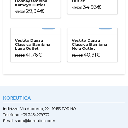
Donna/Bambina
Outlet
Kameyo Outlet
34,93
€
49,90
€
29,94
€
49,90
€
Questo
Questo
prodotto
prodotto
ha
-30%
-30%
ha
più
più
varianti.
varianti.
Le
Vestito Danza
Vestito Danza
Le
Classica Bambina
Classica Bambina
opzioni
Luna Outlet
Nola Outlet
opzioni
possono
41,76
€
40,91
€
possono
59,66
€
58,44
€
essere
essere
Questo
Questo
scelte
scelte
prodotto
prodotto
nella
nella
ha
ha
pagina
pagina
più
più
del
del
varianti.
varianti.
prodotto
prodotto
Le
Le
opzioni
opzioni
KOREUTICA
possono
possono
essere
essere
scelte
scelte
Indirizzo: Via Andorno, 22 - 10153 TORINO
nella
nella
Telefono: +39.3454279733
pagina
pagina
Email: shop@koreutica.com
del
del