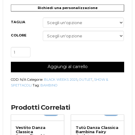
Richiedi una personalizzazione
TAGLIA
COLORE
Vestito
Danza
Classica
Aggiungi al carrello
Bambina
Chiara
Outlet
COD:
N/A
Categorie:
BLACK WEEKS 2025
,
OUTLET
,
SHOW &
quantità
SPETTACOLI
Tag:
BAMBINO
Prodotti Correlati
-40%
-30%
Vestito Danza
Tutù Danza Classica
Classica
Bambina Fairy