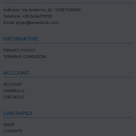
essere
scelte
Indirizzo: Via Andorno, 22 - 10153 TORINO
nella
Telefono: +39.3454279733
pagina
Email: shop@koreutica.com
del
prodotto
INFORMATIVE
PRIVACY POLICY
TERMINI E CONDIZIONI
ACCOUNT
ACCOUNT
CARRELLO
CHECKOUT
LINK RAPIDI
SHOP
CONTATTI