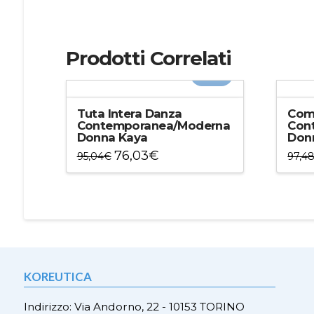
Prodotti Correlati
-20%
Tuta Intera Danza
Com
Contemporanea/Moderna
Con
Donna Kaya
Don
76,03
€
95,04
€
97,4
Questo
Ques
prodotto
prod
ha
ha
più
più
varianti.
varian
Le
Le
opzioni
opzio
KOREUTICA
possono
poss
essere
esser
Indirizzo: Via Andorno, 22 - 10153 TORINO
scelte
scelt