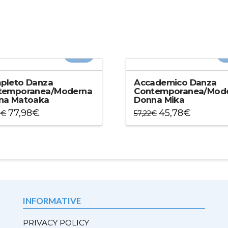
-20%
-
pleto Danza
Accademico Danza
temporanea/Moderna
Contemporanea/Mod
na Matoaka
Donna Mika
77,98
€
45,78
€
8
€
57,22
€
to
Questo
otto
prodotto
ha
più
ti.
varianti.
Le
ni
opzioni
INFORMATIVE
ono
possono
e
essere
PRIVACY POLICY
e
scelte