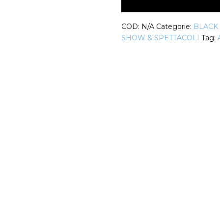
Uomo/Bambino
Kona
COD:
N/A
Categorie:
BLACK
quantità
SHOW & SPETTACOLI
Tag: