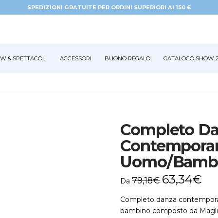
SPEDIZIONI GRATUITE PER ORDINI SUPERIORI AI 150 €
W & SPETTACOLI
ACCESSORI
BUONO REGALO
CATALOGO SHOW 2
Completo D
Contempora
Uomo/Bambi
63,34
€
79,18
€
Da
Completo danza contempora
bambino composto da Maglia a 