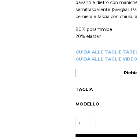
davanti e dietro con maniche
semitrasparente (Siviglia). Pa
cerniera e fascia con chiusur
80% poliammide
20% elastan
GUIDA ALLE TAGLIE TABE
GUIDA ALLE TAGLIE VIDE
Richi
TAGLIA
-20%
MODELLO
Completo
Danza
Contemporanea/Moderna