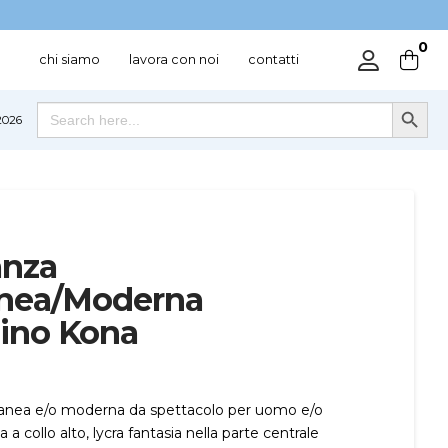
0
chi siamo
lavora con noi
contatti
Search Button
Search
026
for:
anza
nea/Moderna
no Kona
nea e/o moderna da spettacolo per uomo e/o
collo alto, lycra fantasia nella parte centrale