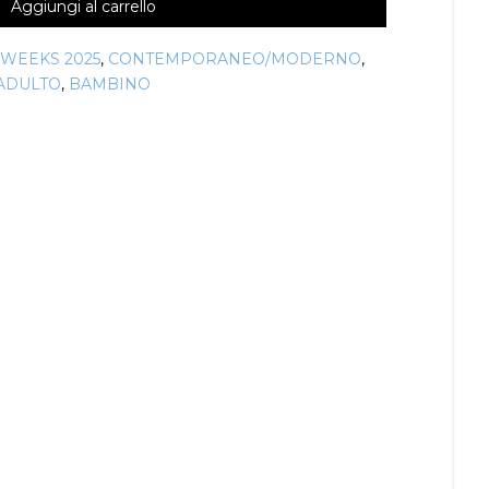
Aggiungi al carrello
 WEEKS 2025
,
CONTEMPORANEO/MODERNO
,
ADULTO
,
BAMBINO