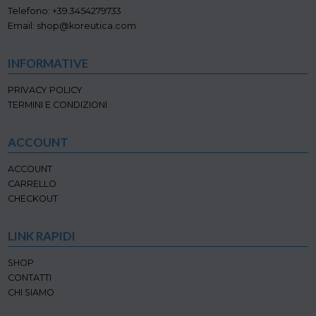
nella
Telefono: +39.3454279733
pagina
pagina
Email: shop@koreutica.com
del
del
prodotto
prodotto
INFORMATIVE
PRIVACY POLICY
TERMINI E CONDIZIONI
ACCOUNT
ACCOUNT
CARRELLO
CHECKOUT
LINK RAPIDI
SHOP
CONTATTI
CHI SIAMO